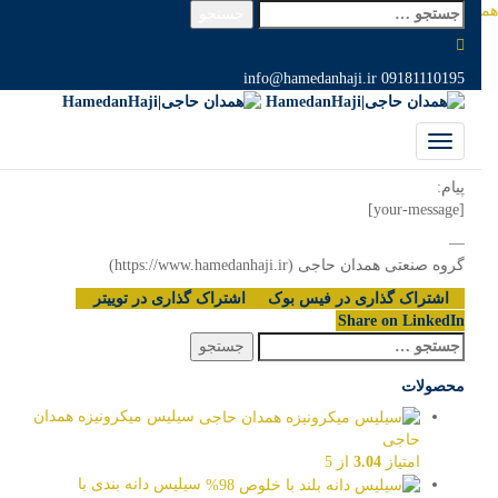
جستجو
 حاجی|HamedanHaji
>
وبلاگ
>
عمومی
>
hamedanhaji contact form
برای:
hamedanhaji contact form
info@hamedanhaji.ir
09181110195
سپتامبر 5, 2024
hamedanhajimaster
عمومی
از: [your-name]
موضوع: [your-subject]
پیام:
[your-message]
—
گروه صنعتی همدان حاجی (https://www.hamedanhaji.ir)
اشتراک گذاری در فیس بوک
اشتراک گذاری در توییتر
Share on LinkedIn
جستجو
برای:
محصولات
سیلیس میکرونیزه همدان
حاجی
امتیاز
3.04
از 5
سیلیس دانه بندی با