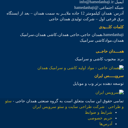
ایمیل:info@hamedanhaji.ir
شبکه اجتماعی:@hamedanhaji
آدرس: همدان کیلمومتر 12 جاده ملایــر به سمت همدان – بعد از ایستگاه
برق فرعی اول – شرکت تولیدی همدان حاجی
کلمات کلـــیدی
hamedanhaji،همدان حاجی،حاجی همدان،کاشی همدان،سرامیک
همدان،موادکاشی سرامیک
همــــدان حاجــی
برند محبوب کاشی و سرامیک
سرویـــــس ایران
توسعه دهنده برتر وب و موبایل
تمامی حقوق این سایت متعلق است به گروه صنعتی همدان حاجی -
سئو
و طراحی : شرکت طراحی سایت و سئو سرویس ایران
شرایط و ضوابط
حریم خصوصی
آدرس‌ها