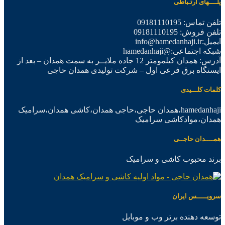
پلــــهای ارتـباطی
تلفن تماس: 09181110195
تلفن فروش: 09181110195
ایمیل:info@hamedanhaji.ir
شبکه اجتماعی:@hamedanhaji
آدرس: همدان کیلمومتر 12 جاده ملایــر به سمت همدان – بعد از
ایستگاه برق فرعی اول – شرکت تولیدی همدان حاجی
کلمات کلـــیدی
hamedanhaji،همدان حاجی،حاجی همدان،کاشی همدان،سرامیک
همدان،موادکاشی سرامیک
همــــدان حاجــی
برند محبوب کاشی و سرامیک
سرویـــــس ایران
توسعه دهنده برتر وب و موبایل