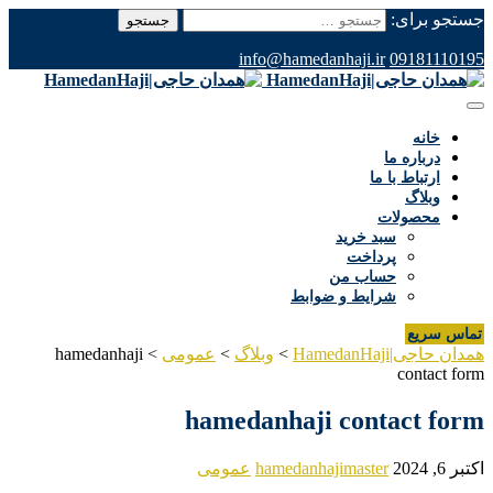
جستجو برای:
info@hamedanhaji.ir
09181110195
خانه
درباره ما
ارتباط با ما
وبلاگ
محصولات
سبد خرید
پرداخت
حساب من
شرایط و ضوابط
تماس سریع
همدان حاجی|HamedanHaji
>
وبلاگ
>
عمومی
>
hamedanhaji
contact form
hamedanhaji contact form
اکتبر 6, 2024
hamedanhajimaster
عمومی