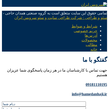
تمامی حقوق این سایت متعلق است به گروه صنعتی همدان حاجی -
سئو و طراحی : شرکت طراحی سایت و سئو سرویس ایران
شرایط و ضوابط
حریم خصوصی
آدرس‌ها
محصولات
مطالب
خانه
گفتگو با ما
جهت تماس با کارشناسان ما در هر زمان پاسخگوی شما عزیزان
هستیم
09181110195
info@hamedanhaji.ir