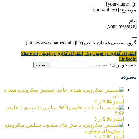
از: [your-name]
موضوع: [your-subject]
پیام:
[your-message]
—
گروه صنعتی همدان حاجی (https://www.hamedanhaji.ir)
اشتراک گذاری در فیس بوک
اشتراک گذاری در توییتر
Share on
LinkedIn
جستجو برای:
محصولات
سیلیس میکرونیزه همدان
حاجی
امتیاز
3.04
از 5
سیلیس دانه بندی با خلوص
99%
امتیاز
2.98
از 5
سیلیس میکرونیزه
با مش های متفاوت
امتیاز
2.97
از 5