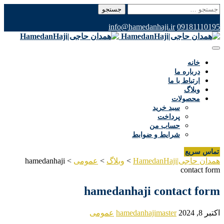
جستجو
برای:
info@hamedanhaji.ir
09181110195
خانه
درباره ما
ارتباط با ما
وبلاگ
محصولات
سبد خرید
پرداخت
حساب من
شرایط و ضوابط
تماس سریع
همدان حاجی|HamedanHaji
>
وبلاگ
>
عمومی
>
hamedanhaji
contact form
hamedanhaji contact form
اکتبر 8, 2024
hamedanhajimaster
عمومی