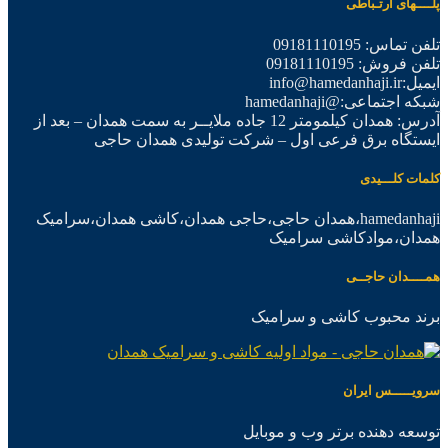
پلــــهای ارتـباطی
تلفن تماس: 09181110195
تلفن فروش: 09181110195
ایمیل:info@hamedanhaji.ir
شبکه اجتماعی:@hamedanhaji
آدرس: همدان کیلمومتر 12 جاده ملایــر به سمت همدان – بعد از
ایستگاه برق فرعی اول – شرکت تولیدی همدان حاجی
کلمات کلـــیدی
hamedanhaji،همدان حاجی،حاجی همدان،کاشی همدان،سرامیک
همدان،موادکاشی سرامیک
همــــدان حاجــی
برند محبوب کاشی و سرامیک
سرویـــــس ایران
توسعه دهنده برتر وب و موبایل