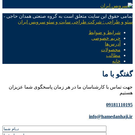
تمامی حقوق این سایت متعلق است به گروه صنعتی همدان حاجی -
سئو و طراحی : شرکت طراحی سایت و سئو سرویس ایران
شرایط و ضوابط
حریم خصوصی
آدرس‌ها
محصولات
مطالب
خانه
گفتگو با ما
جهت تماس با کارشناسان ما در هر زمان پاسخگوی شما عزیزان
هستیم
09181110195
info@hamedanhaji.ir