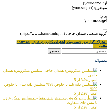
از: [your-name]
موضوع: [your-subject]
پیام:
[your-message]
—
گروه صنعتی همدان حاجی (https://www.hamedanhaji.ir)
اشتراک گذاری در فیس بوک
اشتراک گذاری در توییتر
Share on
LinkedIn
جستجو
برای:
محصولات
سیلیس میکرونیزه همدان
حاجی
امتیاز
3.04
از 5
سیلیس دانه بندی با خلوص
99%
امتیاز
2.98
از 5
سیلیس میکرونیزه
با مش های متفاوت
امتیاز
2.97
از 5