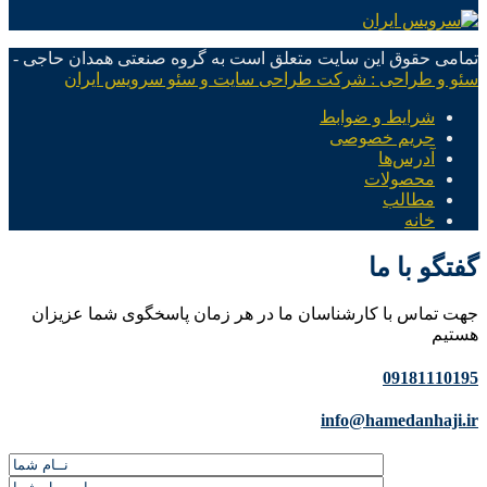
تمامی حقوق این سایت متعلق است به گروه صنعتی همدان حاجی -
سئو و طراحی : شرکت طراحی سایت و سئو سرویس ایران
شرایط و ضوابط
حریم خصوصی
آدرس‌ها
محصولات
مطالب
خانه
گفتگو با ما
جهت تماس با کارشناسان ما در هر زمان پاسخگوی شما عزیزان
هستیم
09181110195
info@hamedanhaji.ir