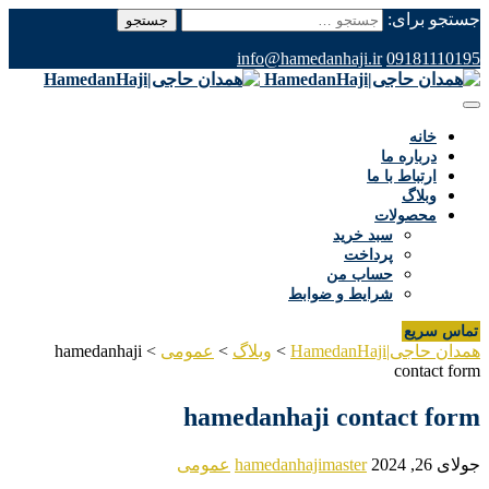
جستجو برای:
info@hamedanhaji.ir
09181110195
خانه
درباره ما
ارتباط با ما
وبلاگ
محصولات
سبد خرید
پرداخت
حساب من
شرایط و ضوابط
تماس سریع
همدان حاجی|HamedanHaji
>
وبلاگ
>
عمومی
>
hamedanhaji
contact form
hamedanhaji contact form
جولای 26, 2024
hamedanhajimaster
عمومی