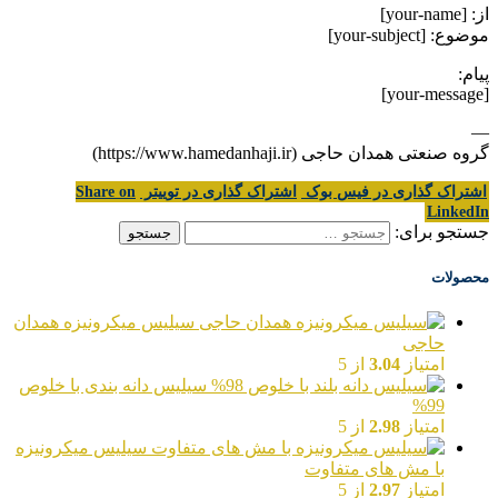
از: [your-name]
موضوع: [your-subject]
پیام:
[your-message]
—
گروه صنعتی همدان حاجی (https://www.hamedanhaji.ir)
اشتراک گذاری در فیس بوک
اشتراک گذاری در توییتر
Share on
LinkedIn
جستجو برای:
محصولات
سیلیس میکرونیزه همدان
حاجی
امتیاز
3.04
از 5
سیلیس دانه بندی با خلوص
99%
امتیاز
2.98
از 5
سیلیس میکرونیزه
با مش های متفاوت
امتیاز
2.97
از 5