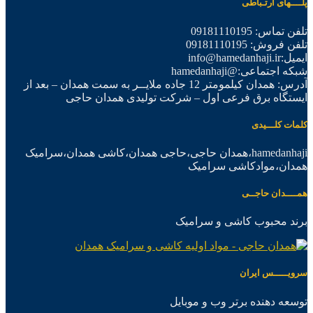
پلــــهای ارتـباطی
تلفن تماس: 09181110195
تلفن فروش: 09181110195
ایمیل:info@hamedanhaji.ir
شبکه اجتماعی:@hamedanhaji
آدرس: همدان کیلمومتر 12 جاده ملایــر به سمت همدان – بعد از
ایستگاه برق فرعی اول – شرکت تولیدی همدان حاجی
کلمات کلـــیدی
hamedanhaji،همدان حاجی،حاجی همدان،کاشی همدان،سرامیک
همدان،موادکاشی سرامیک
همــــدان حاجــی
برند محبوب کاشی و سرامیک
سرویـــــس ایران
توسعه دهنده برتر وب و موبایل