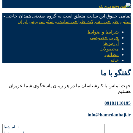
تمامی حقوق این سایت متعلق است به گروه صنعتی همدان حاجی -
سئو و طراحی : شرکت طراحی سایت و سئو سرویس ایران
شرایط و ضوابط
حریم خصوصی
آدرس‌ها
محصولات
مطالب
خانه
گفتگو با ما
جهت تماس با کارشناسان ما در هر زمان پاسخگوی شما عزیزان
هستیم
09181110195
info@hamedanhaji.ir