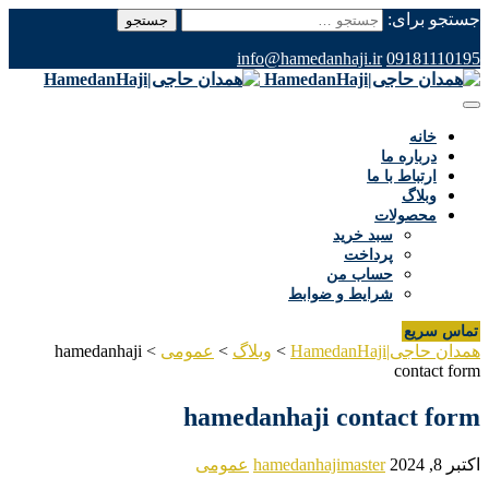
جستجو برای:
info@hamedanhaji.ir
09181110195
خانه
درباره ما
ارتباط با ما
وبلاگ
محصولات
سبد خرید
پرداخت
حساب من
شرایط و ضوابط
تماس سریع
همدان حاجی|HamedanHaji
>
وبلاگ
>
عمومی
>
hamedanhaji
contact form
hamedanhaji contact form
اکتبر 8, 2024
hamedanhajimaster
عمومی