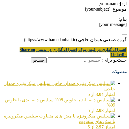
از: [your-name]
موضوع: [your-subject]
پیام:
[your-message]
—
گروه صنعتی همدان حاجی (https://www.hamedanhaji.ir)
اشتراک گذاری در فیس بوک
اشتراک گذاری در توییتر
Share on
LinkedIn
جستجو برای:
محصولات
سیلیس میکرونیزه همدان
حاجی
امتیاز
3.04
از 5
سیلیس دانه بندی با خلوص
99%
امتیاز
2.98
از 5
سیلیس میکرونیزه
با مش های متفاوت
امتیاز
2.97
از 5