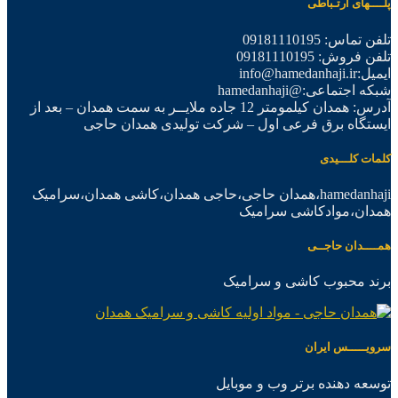
پلــــهای ارتـباطی
تلفن تماس: 09181110195
تلفن فروش: 09181110195
ایمیل:info@hamedanhaji.ir
شبکه اجتماعی:@hamedanhaji
آدرس: همدان کیلمومتر 12 جاده ملایــر به سمت همدان – بعد از
ایستگاه برق فرعی اول – شرکت تولیدی همدان حاجی
کلمات کلـــیدی
hamedanhaji،همدان حاجی،حاجی همدان،کاشی همدان،سرامیک
همدان،موادکاشی سرامیک
همــــدان حاجــی
برند محبوب کاشی و سرامیک
سرویـــــس ایران
توسعه دهنده برتر وب و موبایل