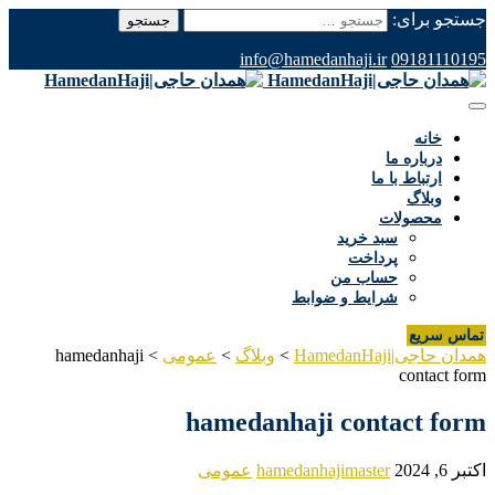
جستجو برای:
info@hamedanhaji.ir
09181110195
خانه
درباره ما
ارتباط با ما
وبلاگ
محصولات
سبد خرید
پرداخت
حساب من
شرایط و ضوابط
تماس سریع
همدان حاجی|HamedanHaji
>
وبلاگ
>
عمومی
>
hamedanhaji
contact form
hamedanhaji contact form
اکتبر 6, 2024
hamedanhajimaster
عمومی