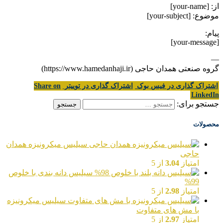
از: [your-name]
موضوع: [your-subject]
پیام:
[your-message]
—
گروه صنعتی همدان حاجی (https://www.hamedanhaji.ir)
اشتراک گذاری در فیس بوک
اشتراک گذاری در توییتر
Share on
LinkedIn
جستجو برای:
محصولات
سیلیس میکرونیزه همدان
حاجی
امتیاز
3.04
از 5
سیلیس دانه بندی با خلوص
99%
امتیاز
2.98
از 5
سیلیس میکرونیزه
با مش های متفاوت
امتیاز
2.97
از 5