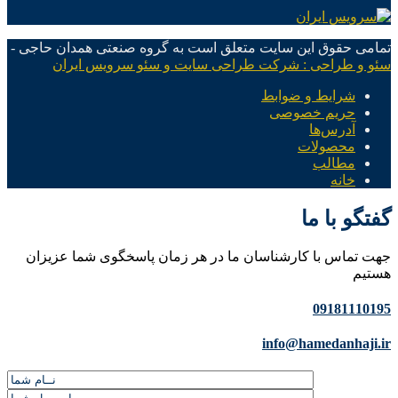
تمامی حقوق این سایت متعلق است به گروه صنعتی همدان حاجی -
سئو و طراحی : شرکت طراحی سایت و سئو سرویس ایران
شرایط و ضوابط
حریم خصوصی
آدرس‌ها
محصولات
مطالب
خانه
گفتگو با ما
جهت تماس با کارشناسان ما در هر زمان پاسخگوی شما عزیزان
هستیم
09181110195
info@hamedanhaji.ir