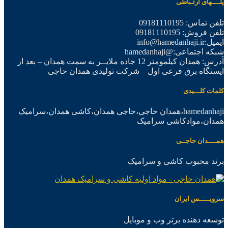
پلــــهای ارتـباطی
تلفن تماس: 09181110195
تلفن فروش: 09181110195
ایمیل:info@hamedanhaji.ir
شبکه اجتماعی:@hamedanhaji
آدرس: همدان کیلمومتر 12 جاده ملایــر به سمت همدان – بعد از
ایستگاه برق فرعی اول – شرکت تولیدی همدان حاجی
کلمات کلـــیدی
hamedanhaji،همدان حاجی،حاجی همدان،کاشی همدان،سرامیک
همدان،موادکاشی سرامیک
همــــدان حاجــی
برند محبوب کاشی و سرامیک
سرویـــــس ایران
توسعه دهنده برتر وب و موبایل