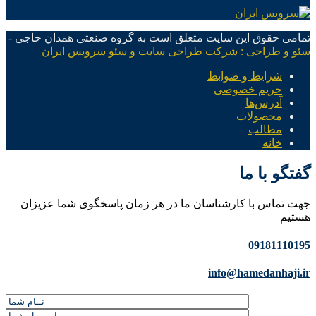
تمامی حقوق این سایت متعلق است به گروه صنعتی همدان حاجی -
سئو و طراحی : شرکت طراحی سایت و سئو سرویس ایران
شرایط و ضوابط
حریم خصوصی
آدرس‌ها
محصولات
مطالب
خانه
گفتگو با ما
جهت تماس با کارشناسان ما در هر زمان پاسخگوی شما عزیزان
هستیم
09181110195
info@hamedanhaji.ir