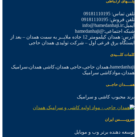
پلــــهای ارتـباطی
تلفن تماس: 09181110195
تلفن فروش: 09181110195
ایمیل:info@hamedanhaji.ir
شبکه اجتماعی:@hamedanhaji
آدرس: همدان کیلمومتر 12 جاده ملایــر به سمت همدان – بعد از
ایستگاه برق فرعی اول – شرکت تولیدی همدان حاجی
کلمات کلـــیدی
hamedanhaji،همدان حاجی،حاجی همدان،کاشی همدان،سرامیک
همدان،موادکاشی سرامیک
همــــدان حاجــی
برند محبوب کاشی و سرامیک
سرویـــــس ایران
توسعه دهنده برتر وب و موبایل