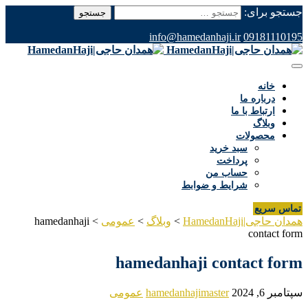
جستجو برای:
info@hamedanhaji.ir
09181110195
خانه
درباره ما
ارتباط با ما
وبلاگ
محصولات
سبد خرید
پرداخت
حساب من
شرایط و ضوابط
تماس سریع
همدان حاجی|HamedanHaji
>
وبلاگ
>
عمومی
>
hamedanhaji
contact form
hamedanhaji contact form
سپتامبر 6, 2024
hamedanhajimaster
عمومی