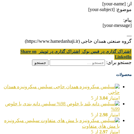
از: [your-name]
موضوع: [your-subject]
پیام:
[your-message]
—
گروه صنعتی همدان حاجی (https://www.hamedanhaji.ir)
اشتراک گذاری در فیس بوک
اشتراک گذاری در توییتر
Share on
LinkedIn
جستجو برای:
محصولات
سیلیس میکرونیزه همدان
حاجی
امتیاز
3.04
از 5
سیلیس دانه بندی با خلوص
99%
امتیاز
2.98
از 5
سیلیس میکرونیزه
با مش های متفاوت
امتیاز
2.97
از 5