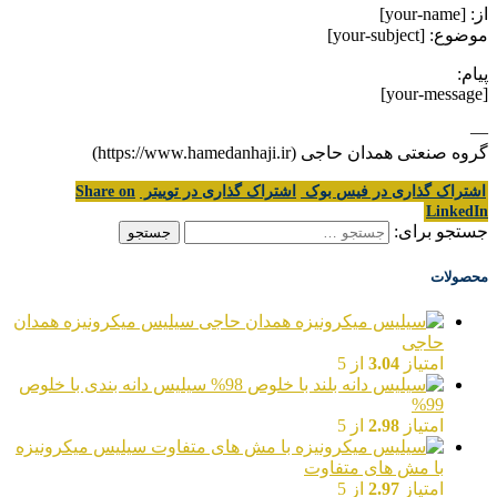
از: [your-name]
موضوع: [your-subject]
پیام:
[your-message]
—
گروه صنعتی همدان حاجی (https://www.hamedanhaji.ir)
اشتراک گذاری در فیس بوک
اشتراک گذاری در توییتر
Share on
LinkedIn
جستجو برای:
محصولات
سیلیس میکرونیزه همدان
حاجی
امتیاز
3.04
از 5
سیلیس دانه بندی با خلوص
99%
امتیاز
2.98
از 5
سیلیس میکرونیزه
با مش های متفاوت
امتیاز
2.97
از 5