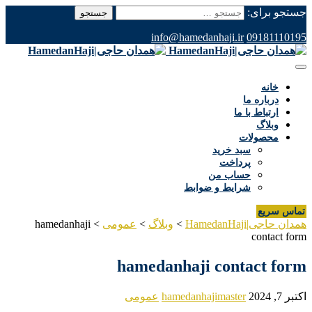
جستجو برای:
info@hamedanhaji.ir
09181110195
خانه
درباره ما
ارتباط با ما
وبلاگ
محصولات
سبد خرید
پرداخت
حساب من
شرایط و ضوابط
تماس سریع
همدان حاجی|HamedanHaji
>
وبلاگ
>
عمومی
>
hamedanhaji
contact form
hamedanhaji contact form
اکتبر 7, 2024
hamedanhajimaster
عمومی