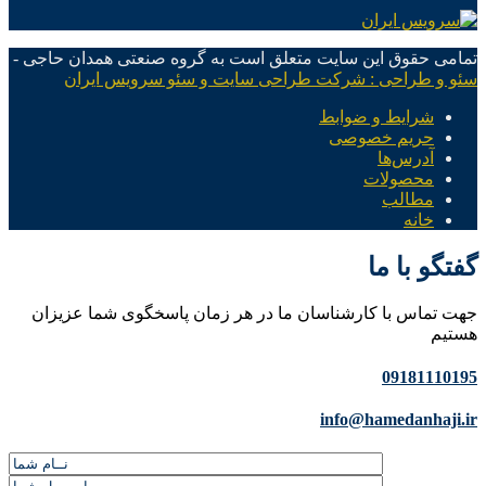
تمامی حقوق این سایت متعلق است به گروه صنعتی همدان حاجی -
سئو و طراحی : شرکت طراحی سایت و سئو سرویس ایران
شرایط و ضوابط
حریم خصوصی
آدرس‌ها
محصولات
مطالب
خانه
گفتگو با ما
جهت تماس با کارشناسان ما در هر زمان پاسخگوی شما عزیزان
هستیم
09181110195
info@hamedanhaji.ir