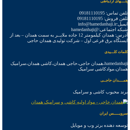
پلــــهای ارتـباطی
تلفن تماس: 09181110195
تلفن فروش: 09181110195
ایمیل:info@hamedanhaji.ir
شبکه اجتماعی:@hamedanhaji
آدرس: همدان کیلمومتر 12 جاده ملایــر به سمت همدان – بعد از
ایستگاه برق فرعی اول – شرکت تولیدی همدان حاجی
کلمات کلـــیدی
hamedanhaji،همدان حاجی،حاجی همدان،کاشی همدان،سرامیک
همدان،موادکاشی سرامیک
همــــدان حاجــی
برند محبوب کاشی و سرامیک
سرویـــــس ایران
توسعه دهنده برتر وب و موبایل