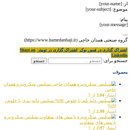
از: [your-name]
موضوع: [your-subject]
پیام:
[your-message]
—
گروه صنعتی همدان حاجی (https://www.hamedanhaji.ir)
اشتراک گذاری در فیس بوک
اشتراک گذاری در توییتر
Share on
LinkedIn
جستجو برای:
محصولات
سیلیس میکرونیزه همدان
حاجی
امتیاز
3.04
از 5
سیلیس دانه بندی با خلوص
99%
امتیاز
2.98
از 5
سیلیس میکرونیزه
با مش های متفاوت
امتیاز
2.97
از 5