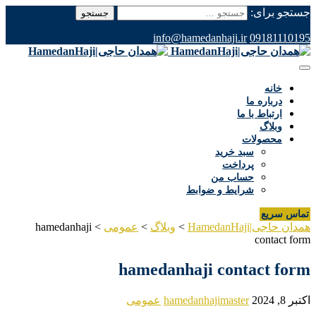
جستجو برای:
info@hamedanhaji.ir
09181110195
خانه
درباره ما
ارتباط با ما
وبلاگ
محصولات
سبد خرید
پرداخت
حساب من
شرایط و ضوابط
تماس سریع
همدان حاجی|HamedanHaji
>
وبلاگ
>
عمومی
>
hamedanhaji
contact form
hamedanhaji contact form
اکتبر 8, 2024
hamedanhajimaster
عمومی