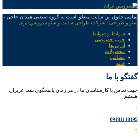
تمامی حقوق این سایت متعلق است به گروه صنعتی همدان حاجی -
سئو و طراحی : شرکت طراحی سایت و سئو سرویس ایران
شرایط و ضوابط
حریم خصوصی
آدرس‌ها
محصولات
مطالب
خانه
گفتگو با ما
جهت تماس با کارشناسان ما در هر زمان پاسخگوی شما عزیزان
هستیم
09181110195