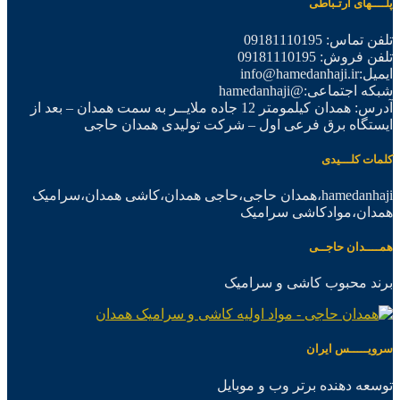
پلــــهای ارتـباطی
تلفن تماس: 09181110195
تلفن فروش: 09181110195
ایمیل:info@hamedanhaji.ir
شبکه اجتماعی:@hamedanhaji
آدرس: همدان کیلمومتر 12 جاده ملایــر به سمت همدان – بعد از
ایستگاه برق فرعی اول – شرکت تولیدی همدان حاجی
کلمات کلـــیدی
hamedanhaji،همدان حاجی،حاجی همدان،کاشی همدان،سرامیک
همدان،موادکاشی سرامیک
همــــدان حاجــی
برند محبوب کاشی و سرامیک
سرویـــــس ایران
توسعه دهنده برتر وب و موبایل