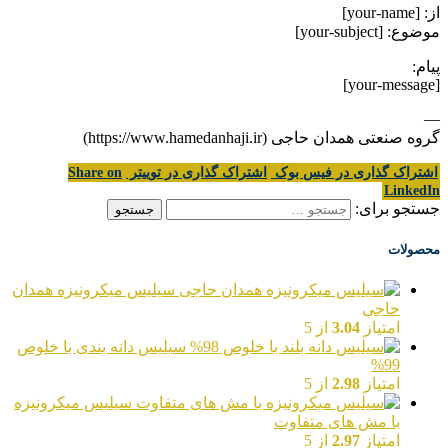
از: [your-name]
موضوع: [your-subject]
پیام:
[your-message]
—
گروه صنعتی همدان حاجی (https://www.hamedanhaji.ir)
اشتراک گذاری در فیس بوک
اشتراک گذاری در توییتر
Share on
LinkedIn
جستجو برای:
محصولات
سیلیس میکرونیزه همدان
حاجی
امتیاز
3.04
از 5
سیلیس دانه بندی با خلوص
99%
امتیاز
2.98
از 5
سیلیس میکرونیزه
با مش های متفاوت
امتیاز
2.97
از 5