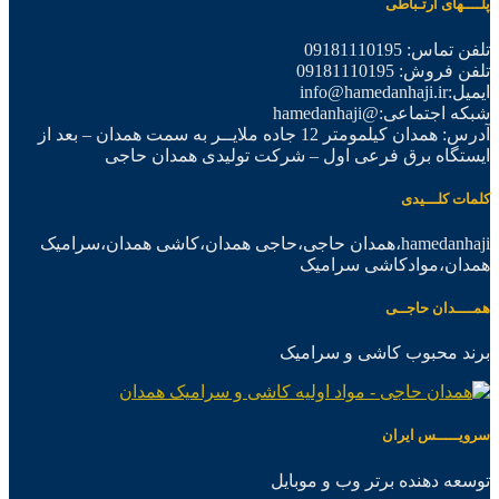
پلــــهای ارتـباطی
تلفن تماس: 09181110195
تلفن فروش: 09181110195
ایمیل:info@hamedanhaji.ir
شبکه اجتماعی:@hamedanhaji
آدرس: همدان کیلمومتر 12 جاده ملایــر به سمت همدان – بعد از
ایستگاه برق فرعی اول – شرکت تولیدی همدان حاجی
کلمات کلـــیدی
hamedanhaji،همدان حاجی،حاجی همدان،کاشی همدان،سرامیک
همدان،موادکاشی سرامیک
همــــدان حاجــی
برند محبوب کاشی و سرامیک
سرویـــــس ایران
توسعه دهنده برتر وب و موبایل