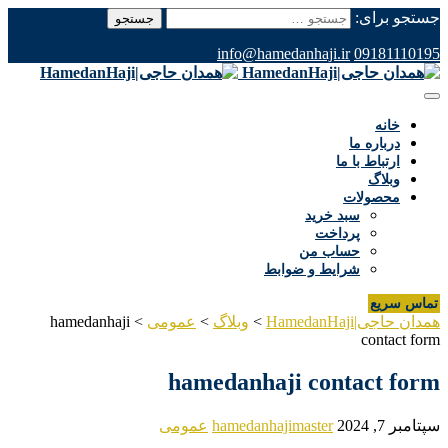
جستجو برای:
info@hamedanhaji.ir
09181110195
خانه
درباره ما
ارتباط با ما
وبلاگ
محصولات
سبد خرید
پرداخت
حساب من
شرایط و ضوابط
تماس سریع
همدان حاجی|HamedanHaji
>
وبلاگ
>
عمومی
>
hamedanhaji
contact form
hamedanhaji contact form
سپتامبر 7, 2024
hamedanhajimaster
عمومی