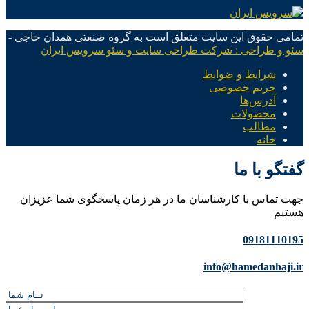
تمامی حقوق این سایت متعلق است به گروه صنعتی همدان حاجی -
سئو و طراحی : شرکت طراحی سایت و سئو سرویس ایران
شرایط و ضوابط
حریم خصوصی
آدرس‌ها
محصولات
مطالب
خانه
گفتگو با ما
جهت تماس با کارشناسان ما در هر زمان پاسخگوی شما عزیزان
هستیم
09181110195
info@hamedanhaji.ir