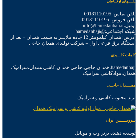
پلــــهای ارتـباطی
تلفن تماس: 09181110195
تلفن فروش: 09181110195
ایمیل:info@hamedanhaji.ir
شبکه اجتماعی:@hamedanhaji
آدرس: همدان کیلمومتر 12 جاده ملایــر به سمت همدان – بعد از
ایستگاه برق فرعی اول – شرکت تولیدی همدان حاجی
کلمات کلـــیدی
hamedanhaji،همدان حاجی،حاجی همدان،کاشی همدان،سرامیک
همدان،موادکاشی سرامیک
همــــدان حاجــی
برند محبوب کاشی و سرامیک
سرویـــــس ایران
توسعه دهنده برتر وب و موبایل