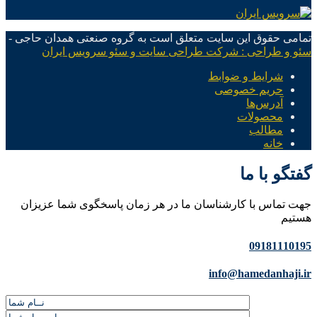
تمامی حقوق این سایت متعلق است به گروه صنعتی همدان حاجی -
سئو و طراحی : شرکت طراحی سایت و سئو سرویس ایران
شرایط و ضوابط
حریم خصوصی
آدرس‌ها
محصولات
مطالب
خانه
گفتگو با ما
جهت تماس با کارشناسان ما در هر زمان پاسخگوی شما عزیزان
هستیم
09181110195
info@hamedanhaji.ir