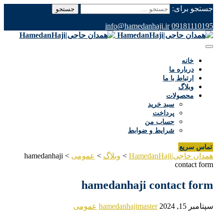
جستجو برای:
info@hamedanhaji.ir
09181110195
خانه
درباره ما
ارتباط با ما
وبلاگ
محصولات
سبد خرید
پرداخت
حساب من
شرایط و ضوابط
تماس سریع
همدان حاجی|HamedanHaji
>
وبلاگ
>
عمومی
>
hamedanhaji
contact form
hamedanhaji contact form
سپتامبر 15, 2024
hamedanhajimaster
عمومی