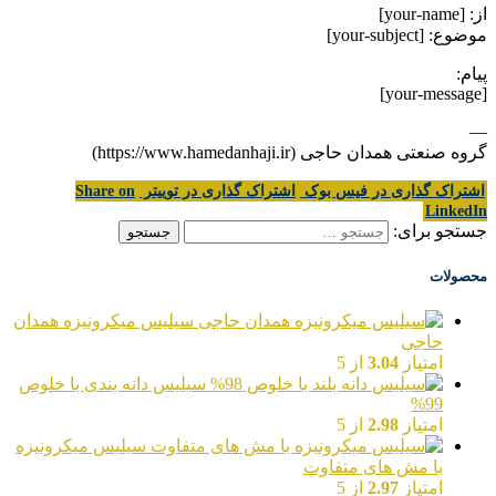
از: [your-name]
موضوع: [your-subject]
پیام:
[your-message]
—
گروه صنعتی همدان حاجی (https://www.hamedanhaji.ir)
اشتراک گذاری در فیس بوک
اشتراک گذاری در توییتر
Share on
LinkedIn
جستجو برای:
محصولات
سیلیس میکرونیزه همدان
حاجی
امتیاز
3.04
از 5
سیلیس دانه بندی با خلوص
99%
امتیاز
2.98
از 5
سیلیس میکرونیزه
با مش های متفاوت
امتیاز
2.97
از 5