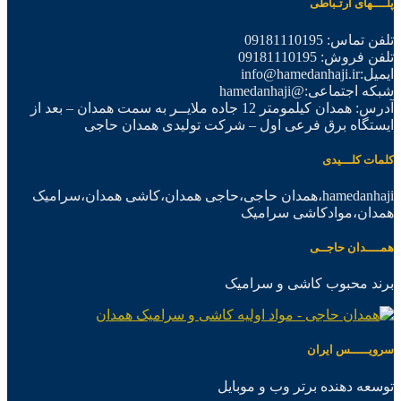
پلــــهای ارتـباطی
تلفن تماس: 09181110195
تلفن فروش: 09181110195
ایمیل:info@hamedanhaji.ir
شبکه اجتماعی:@hamedanhaji
آدرس: همدان کیلمومتر 12 جاده ملایــر به سمت همدان – بعد از
ایستگاه برق فرعی اول – شرکت تولیدی همدان حاجی
کلمات کلـــیدی
hamedanhaji،همدان حاجی،حاجی همدان،کاشی همدان،سرامیک
همدان،موادکاشی سرامیک
همــــدان حاجــی
برند محبوب کاشی و سرامیک
سرویـــــس ایران
توسعه دهنده برتر وب و موبایل