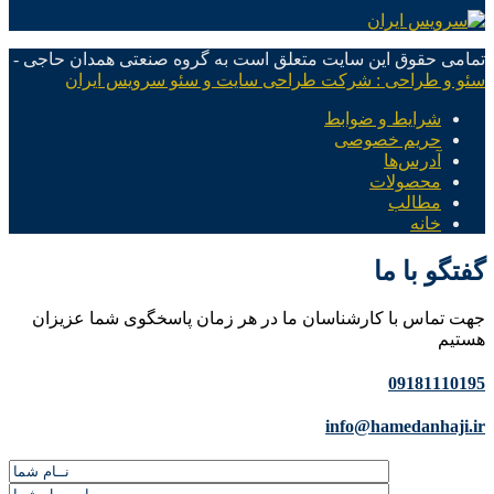
تمامی حقوق این سایت متعلق است به گروه صنعتی همدان حاجی -
سئو و طراحی : شرکت طراحی سایت و سئو سرویس ایران
شرایط و ضوابط
حریم خصوصی
آدرس‌ها
محصولات
مطالب
خانه
گفتگو با ما
جهت تماس با کارشناسان ما در هر زمان پاسخگوی شما عزیزان
هستیم
09181110195
info@hamedanhaji.ir