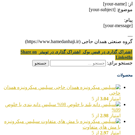
از: [your-name]
موضوع: [your-subject]
پیام:
[your-message]
—
گروه صنعتی همدان حاجی (https://www.hamedanhaji.ir)
اشتراک گذاری در فیس بوک
اشتراک گذاری در توییتر
Share on
LinkedIn
جستجو برای:
محصولات
سیلیس میکرونیزه همدان
حاجی
امتیاز
3.04
از 5
سیلیس دانه بندی با خلوص
99%
امتیاز
2.98
از 5
سیلیس میکرونیزه
با مش های متفاوت
امتیاز
2.97
از 5