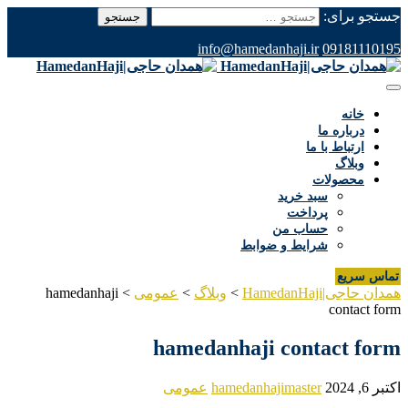
جستجو برای:
info@hamedanhaji.ir
09181110195
خانه
درباره ما
ارتباط با ما
وبلاگ
محصولات
سبد خرید
پرداخت
حساب من
شرایط و ضوابط
تماس سریع
همدان حاجی|HamedanHaji
>
وبلاگ
>
عمومی
>
hamedanhaji
contact form
hamedanhaji contact form
اکتبر 6, 2024
hamedanhajimaster
عمومی