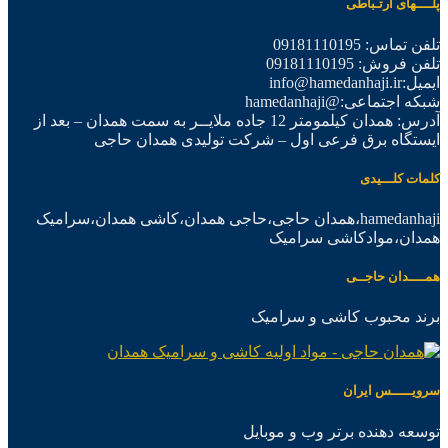
پلــــهای ارتـباطی
تلفن تماس: 09181110195
تلفن فروش: 09181110195
ایمیل:info@hamedanhaji.ir
شبکه اجتماعی:@hamedanhaji
آدرس: همدان کیلمومتر 12 جاده ملایــر به سمت همدان – بعد از
ایستگاه برق فرعی اول – شرکت تولیدی همدان حاجی
کلمات کلـــیدی
hamedanhaji،همدان حاجی،حاجی همدان،کاشی همدان،سرامیک
همدان،موادکاشی سرامیک
همــــدان حاجــی
برند محبوب کاشی و سرامیک
سرویـــــس ایران
توسعه دهنده برتر وب و موبایل