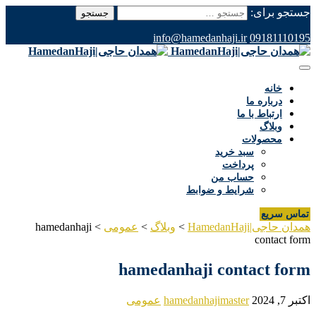
جستجو برای:
info@hamedanhaji.ir
09181110195
خانه
درباره ما
ارتباط با ما
وبلاگ
محصولات
سبد خرید
پرداخت
حساب من
شرایط و ضوابط
تماس سریع
همدان حاجی|HamedanHaji
>
وبلاگ
>
عمومی
>
hamedanhaji
contact form
hamedanhaji contact form
اکتبر 7, 2024
hamedanhajimaster
عمومی