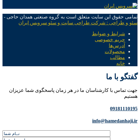
تمامی حقوق این سایت متعلق است به گروه صنعتی همدان حاجی -
سئو و طراحی : شرکت طراحی سایت و سئو سرویس ایران
شرایط و ضوابط
حریم خصوصی
آدرس‌ها
محصولات
مطالب
خانه
گفتگو با ما
جهت تماس با کارشناسان ما در هر زمان پاسخگوی شما عزیزان
هستیم
09181110195
info@hamedanhaji.ir