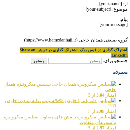
از: [your-name]
موضوع: [your-subject]
پیام:
[your-message]
—
گروه صنعتی همدان حاجی (https://www.hamedanhaji.ir)
اشتراک گذاری در فیس بوک
اشتراک گذاری در توییتر
Share on
LinkedIn
جستجو برای:
محصولات
سیلیس میکرونیزه همدان
حاجی
امتیاز
3.04
از 5
سیلیس دانه بندی با خلوص
99%
امتیاز
2.98
از 5
سیلیس میکرونیزه
با مش های متفاوت
امتیاز
2.97
از 5