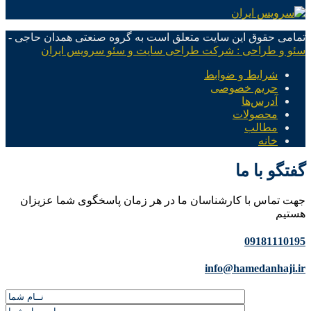
تمامی حقوق این سایت متعلق است به گروه صنعتی همدان حاجی -
سئو و طراحی : شرکت طراحی سایت و سئو سرویس ایران
شرایط و ضوابط
حریم خصوصی
آدرس‌ها
محصولات
مطالب
خانه
گفتگو با ما
جهت تماس با کارشناسان ما در هر زمان پاسخگوی شما عزیزان
هستیم
09181110195
info@hamedanhaji.ir