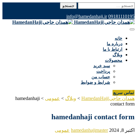
جستجو
برای:
info@hamedanhaji.ir
09181110195
خانه
درباره ما
ارتباط با ما
وبلاگ
محصولات
سبد خرید
پرداخت
حساب من
شرایط و ضوابط
تماس سریع
همدان حاجی|HamedanHaji
>
وبلاگ
>
عمومی
>
hamedanhaji
contact form
hamedanhaji contact form
اکتبر 8, 2024
hamedanhajimaster
عمومی