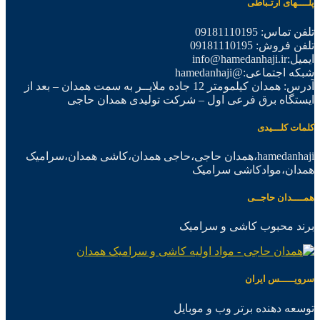
پلــــهای ارتـباطی
تلفن تماس: 09181110195
تلفن فروش: 09181110195
ایمیل:info@hamedanhaji.ir
شبکه اجتماعی:@hamedanhaji
آدرس: همدان کیلمومتر 12 جاده ملایــر به سمت همدان – بعد از
ایستگاه برق فرعی اول – شرکت تولیدی همدان حاجی
کلمات کلـــیدی
hamedanhaji،همدان حاجی،حاجی همدان،کاشی همدان،سرامیک
همدان،موادکاشی سرامیک
همــــدان حاجــی
برند محبوب کاشی و سرامیک
سرویـــــس ایران
توسعه دهنده برتر وب و موبایل