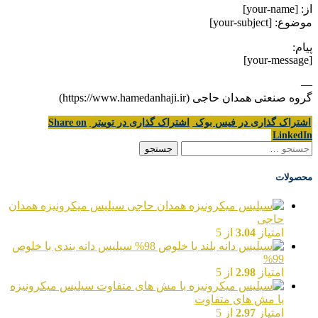
از: [your-name]
موضوع: [your-subject]
پیام:
[your-message]
—
گروه صنعتی همدان حاجی (https://www.hamedanhaji.ir)
اشتراک گذاری در فیس بوک
اشتراک گذاری در توییتر
Share on
LinkedIn
جستجو
برای:
محصولات
سیلیس میکرونیزه همدان
حاجی
امتیاز
3.04
از 5
سیلیس دانه بندی با خلوص
99%
امتیاز
2.98
از 5
سیلیس میکرونیزه
با مش های متفاوت
امتیاز
2.97
از 5