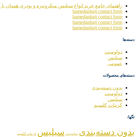
راهنمای جامع خرید انواع سیلیس میکرونیزه و پودری همدان با خ
hamedanhaji contact form
hamedanhaji contact form
hamedanhaji contact form
hamedanhaji contact form
دسته‌ها
دولومیت
سیلیس
عمومی
دسته‌های محصولات
بدون دسته‌بندی
دولومیت
سیلیس
کربنات کلسیم
تگها:
بدون دسته‌بندی
سیلیس
دولومیت
کربنات کلسیم