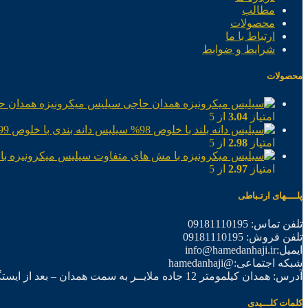
مطالب
محصولات
ارتباط با ما
شرایط و ضوابط
محصولات
سیلیس میکرونیزه همدان ح
امتیاز
3.04
از 5
سیلیس دانه بندی با خلوص 99%
امتیاز
2.98
از 5
سیلیس میکرونیزه با
امتیاز
2.97
از 5
پلــــهای ارتـباطی
تلفن تماس: 09181110195
تلفن فروش: 09181110195
ایمیل:info@hamedanhaji.ir
شبکه اجتماعی:@hamedanhaji
آدرس: همدان کیلمومتر 12 جاده ملایــر به سمت همدان – بعد از ایستگاه برق فرعی اول – شرکت تولیدی همدان حاجی
کلمات کلـــیدی