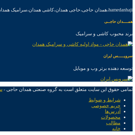
hamedanhaji،همدان حاجی،حاجی همدان،کاشی همدان،سرامیک همدان،موادکاشی سرامیک
همــــدان حاجــی
برند محبوب کاشی و سرامیک
سرویـــــس ایران
توسعه دهنده برتر وب و موبایل
تمامی حقوق این سایت متعلق است به گروه صنعتی همدان حاجی -
س
شرایط و ضوابط
حریم خصوصی
آدرس‌ها
محصولات
مطالب
خانه