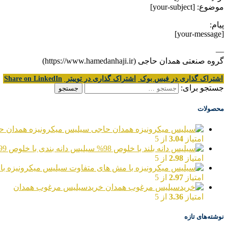
موضوع: [your-subject]
پیام:
[your-message]
—
گروه صنعتی همدان حاجی (https://www.hamedanhaji.ir)
اشتراک گذاری در فیس بوک
اشتراک گذاری در توییتر
Share on LinkedIn
جستجو برای:
محصولات
سیلیس میکرونیزه همدان ح
امتیاز
3.04
از 5
سیلیس دانه بندی با خلوص 99%
امتیاز
2.98
از 5
سیلیس میکرونیزه با
امتیاز
2.97
از 5
خریدسیلیس مرغوب همدان
امتیاز
3.36
از 5
نوشته‌های تازه