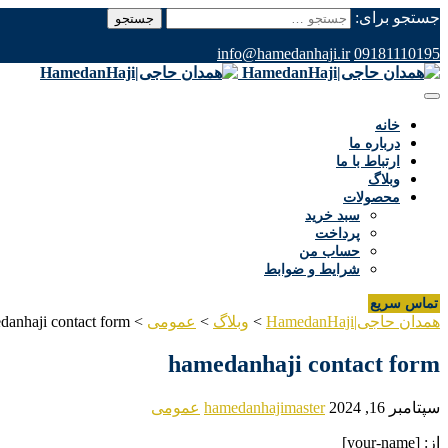
جستجو برای:
info@hamedanhaji.ir
09181110195
خانه
درباره ما
ارتباط با ما
وبلاگ
محصولات
سبد خرید
پرداخت
حساب من
شرایط و ضوابط
تماس سریع
همدان حاجی|HamedanHaji
>
وبلاگ
>
عمومی
>
danhaji contact form
hamedanhaji contact form
سپتامبر 16, 2024
hamedanhajimaster
عمومی
از: [your-name]