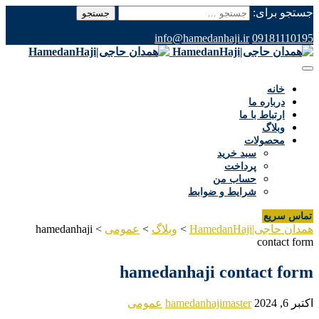
جستجو برای:
info@hamedanhaji.ir
09181110195
خانه
درباره ما
ارتباط با ما
وبلاگ
محصولات
سبد خرید
پرداخت
حساب من
شرایط و ضوابط
تماس سریع
همدان حاجی|HamedanHaji
>
وبلاگ
>
عمومی
>
hamedanhaji
contact form
hamedanhaji contact form
اکتبر 6, 2024
hamedanhajimaster
عمومی