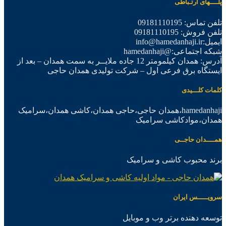
پلــــهای ارتـباطی
تلفن تماس: 09181110195
تلفن فروش: 09181110195
ایمیل:info@hamedanhaji.ir
شبکه اجتماعی:@hamedanhaji
آدرس: همدان کیلمومتر 12 جاده ملایــر به سمت همدان – بعد از
ایستگاه برق فرعی اول – شرکت تولیدی همدان حاجی
کلمات کلـــیدی
hamedanhaji،همدان حاجی،حاجی همدان،کاشی همدان،سرامیک
همدان،موادکاشی سرامیک
همــــدان حاجــی
برند محبوب کاشی و سرامیک
سرویـــــس ایران
توسعه دهنده برتر وب و موبایل