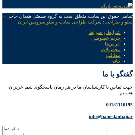
تمامی حقوق این سایت متعلق است به گروه صنعتی همدان حاجی -
سئو و طراحی : شرکت طراحی سایت و سئو سرویس ایران
شرایط و ضوابط
حریم خصوصی
آدرس‌ها
محصولات
مطالب
خانه
گفتگو با ما
جهت تماس با کارشناسان ما در هر زمان پاسخگوی شما عزیزان
هستیم
09181110195
info@hamedanhaji.ir