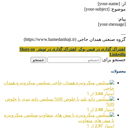
از: [your-name]
موضوع: [your-subject]
پیام:
[your-message]
—
گروه صنعتی همدان حاجی (https://www.hamedanhaji.ir)
اشتراک گذاری در فیس بوک
اشتراک گذاری در توییتر
Share on
LinkedIn
جستجو برای:
محصولات
سیلیس میکرونیزه همدان
حاجی
امتیاز
3.04
از 5
سیلیس دانه بندی با خلوص
99%
امتیاز
2.98
از 5
سیلیس میکرونیزه
با مش های متفاوت
امتیاز
2.97
از 5