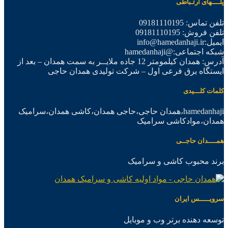
پلــــهای ارتـباطی
تلفن تماس: 09181110195
تلفن فروش: 09181110195
ایمیل:info@hamedanhaji.ir
شبکه اجتماعی:@hamedanhaji
آدرس: همدان کیلمومتر 12 جاده ملایــر به سمت همدان – بعد از
ایستگاه برق فرعی اول – شرکت تولیدی همدان حاجی
کلمات کلـــیدی
hamedanhaji،همدان حاجی،حاجی همدان،کاشی همدان،سرامیک
همدان،موادکاشی سرامیک
همــــدان حاجــی
برند محبوب کاشی و سرامیک
سرویـــــس ایران
توسعه دهنده برتر وب و موبایل