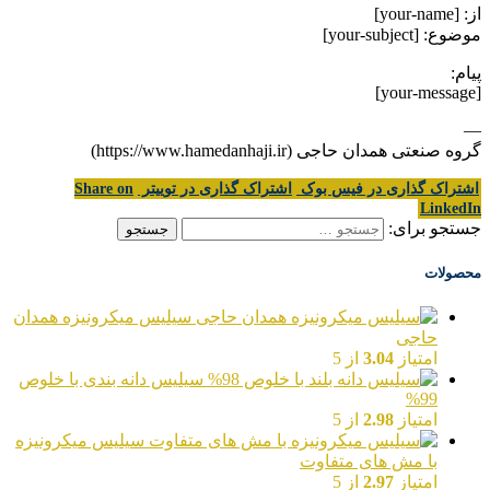
از: [your-name]
موضوع: [your-subject]
پیام:
[your-message]
—
گروه صنعتی همدان حاجی (https://www.hamedanhaji.ir)
اشتراک گذاری در فیس بوک
اشتراک گذاری در توییتر
Share on
LinkedIn
جستجو برای:
محصولات
سیلیس میکرونیزه همدان
حاجی
امتیاز
3.04
از 5
سیلیس دانه بندی با خلوص
99%
امتیاز
2.98
از 5
سیلیس میکرونیزه
با مش های متفاوت
امتیاز
2.97
از 5