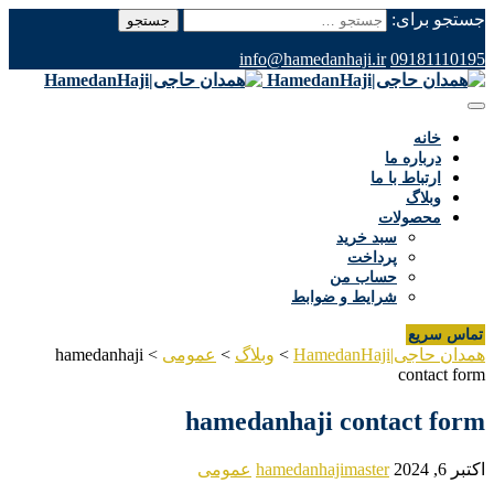
جستجو برای:
info@hamedanhaji.ir
09181110195
خانه
درباره ما
ارتباط با ما
وبلاگ
محصولات
سبد خرید
پرداخت
حساب من
شرایط و ضوابط
تماس سریع
همدان حاجی|HamedanHaji
>
وبلاگ
>
عمومی
>
hamedanhaji
contact form
hamedanhaji contact form
اکتبر 6, 2024
hamedanhajimaster
عمومی