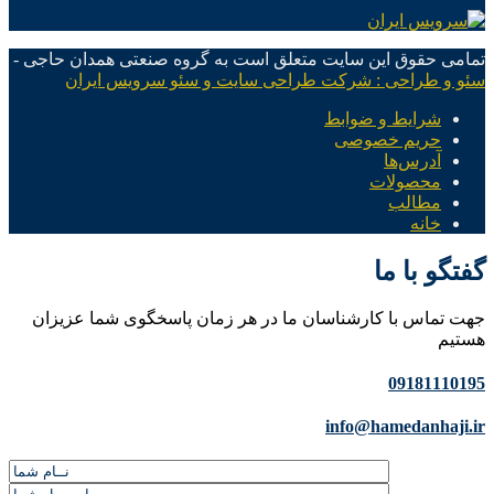
تمامی حقوق این سایت متعلق است به گروه صنعتی همدان حاجی -
سئو و طراحی : شرکت طراحی سایت و سئو سرویس ایران
شرایط و ضوابط
حریم خصوصی
آدرس‌ها
محصولات
مطالب
خانه
گفتگو با ما
جهت تماس با کارشناسان ما در هر زمان پاسخگوی شما عزیزان
هستیم
09181110195
info@hamedanhaji.ir