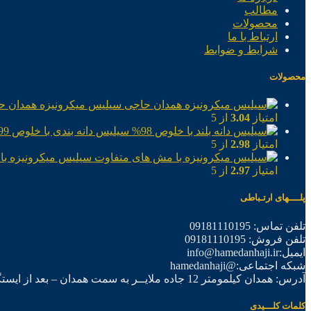
مطالب
محصولات
ارتباط با ما
شرایط و ضوابط
محصولات
سیلیس میکرونیزه همدان ح
امتیاز
3.04
از 5
سیلیس دانه بندی با خلوص 99%
امتیاز
2.98
از 5
سیلیس میکرونیزه با
امتیاز
2.97
از 5
پلــــهای ارتـباطی
تلفن تماس: 09181110195
تلفن فروش: 09181110195
ایمیل:info@hamedanhaji.ir
شبکه اجتماعی:@hamedanhaji
آدرس: همدان کیلمومتر 12 جاده ملایــر به سمت همدان – بعد از ایستگاه برق فرعی اول – شرکت تولیدی همدان حاجی
کلمات کلـــیدی