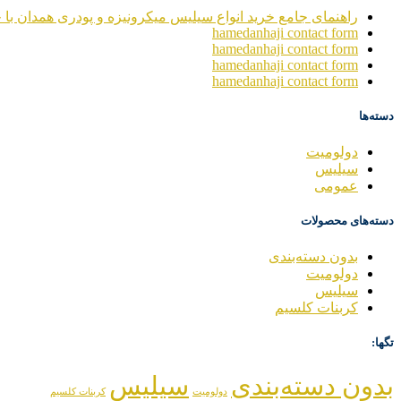
راهنمای جامع خرید انواع سیلیس میکرونیزه و پودری همدان با خ
hamedanhaji contact form
hamedanhaji contact form
hamedanhaji contact form
hamedanhaji contact form
دسته‌ها
دولومیت
سیلیس
عمومی
دسته‌های محصولات
بدون دسته‌بندی
دولومیت
سیلیس
کربنات کلسیم
تگها:
بدون دسته‌بندی
سیلیس
دولومیت
کربنات کلسیم