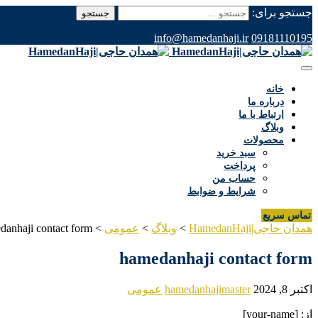
جستجو برای:
info@hamedanhaji.ir
09181110195
خانه
درباره ما
ارتباط با ما
وبلاگ
محصولات
سبد خرید
پرداخت
حساب من
شرایط و ضوابط
تماس سریع
همدان حاجی|HamedanHaji
>
وبلاگ
>
عمومی
>
danhaji contact form
hamedanhaji contact form
اکتبر 8, 2024
hamedanhajimaster
عمومی
از: [your-name]