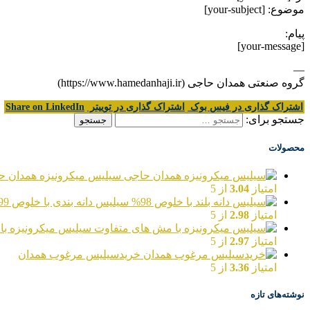
موضوع: [your-subject]
پیام:
[your-message]
—
گروه صنعتی همدان حاجی (https://www.hamedanhaji.ir)
اشتراک گذاری در فیس بوک
اشتراک گذاری در توییتر
Share on LinkedIn
جستجو برای:
محصولات
سیلیس میکرونیزه همدان ح
امتیاز
3.04
از 5
سیلیس دانه بندی با خلوص 99%
امتیاز
2.98
از 5
سیلیس میکرونیزه با
امتیاز
2.97
از 5
خریدسیلیس مرغوب همدان
امتیاز
3.36
از 5
نوشته‌های تازه