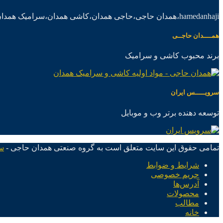
hamedanhaji،همدان حاجی،حاجی همدان،کاشی همدان،سرامیک همدان،موادکاشی سرامیک
همــــدان حاجــی
برند محبوب کاشی و سرامیک
سرویـــــس ایران
توسعه دهنده برتر وب و موبایل
تمامی حقوق این سایت متعلق است به گروه صنعتی همدان حاجی -
س
شرایط و ضوابط
حریم خصوصی
آدرس‌ها
محصولات
مطالب
خانه