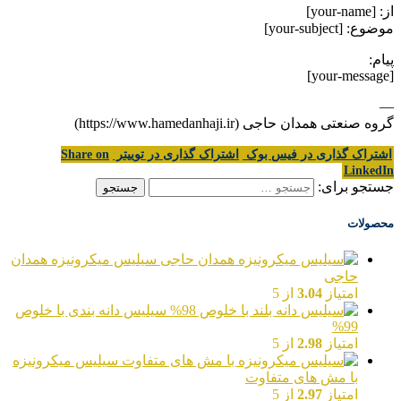
از: [your-name]
موضوع: [your-subject]
پیام:
[your-message]
—
گروه صنعتی همدان حاجی (https://www.hamedanhaji.ir)
اشتراک گذاری در فیس بوک
اشتراک گذاری در توییتر
Share on
LinkedIn
جستجو برای:
محصولات
سیلیس میکرونیزه همدان
حاجی
امتیاز
3.04
از 5
سیلیس دانه بندی با خلوص
99%
امتیاز
2.98
از 5
سیلیس میکرونیزه
با مش های متفاوت
امتیاز
2.97
از 5