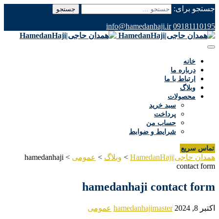
جستجو برای:
info@hamedanhaji.ir
09181110195
خانه
درباره ما
ارتباط با ما
وبلاگ
محصولات
سبد خرید
پرداخت
حساب من
شرایط و ضوابط
تماس سریع
همدان حاجی|HamedanHaji
>
وبلاگ
>
عمومی
>
hamedanhaji
contact form
hamedanhaji contact form
اکتبر 8, 2024
hamedanhajimaster
عمومی