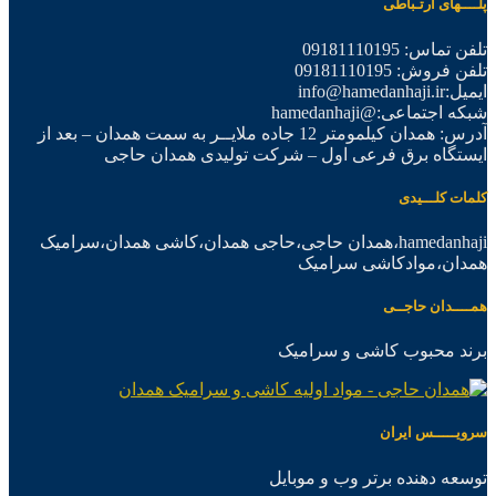
پلــــهای ارتـباطی
تلفن تماس: 09181110195
تلفن فروش: 09181110195
ایمیل:info@hamedanhaji.ir
شبکه اجتماعی:@hamedanhaji
آدرس: همدان کیلمومتر 12 جاده ملایــر به سمت همدان – بعد از
ایستگاه برق فرعی اول – شرکت تولیدی همدان حاجی
کلمات کلـــیدی
hamedanhaji،همدان حاجی،حاجی همدان،کاشی همدان،سرامیک
همدان،موادکاشی سرامیک
همــــدان حاجــی
برند محبوب کاشی و سرامیک
سرویـــــس ایران
توسعه دهنده برتر وب و موبایل