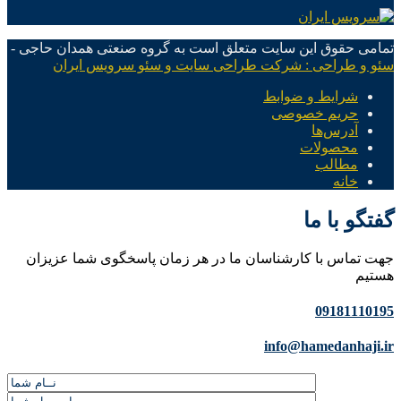
تمامی حقوق این سایت متعلق است به گروه صنعتی همدان حاجی -
سئو و طراحی : شرکت طراحی سایت و سئو سرویس ایران
شرایط و ضوابط
حریم خصوصی
آدرس‌ها
محصولات
مطالب
خانه
گفتگو با ما
جهت تماس با کارشناسان ما در هر زمان پاسخگوی شما عزیزان
هستیم
09181110195
info@hamedanhaji.ir