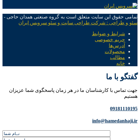
تمامی حقوق این سایت متعلق است به گروه صنعتی همدان حاجی -
سئو و طراحی : شرکت طراحی سایت و سئو سرویس ایران
شرایط و ضوابط
حریم خصوصی
آدرس‌ها
محصولات
مطالب
خانه
گفتگو با ما
جهت تماس با کارشناسان ما در هر زمان پاسخگوی شما عزیزان
هستیم
09181110195
info@hamedanhaji.ir