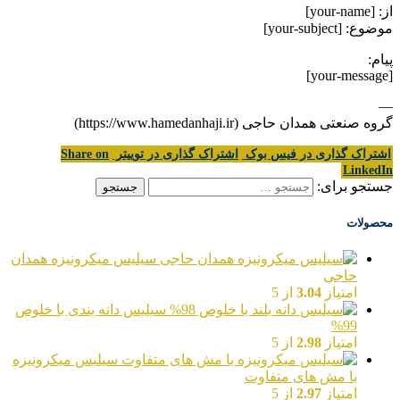
از: [your-name]
موضوع: [your-subject]
پیام:
[your-message]
—
گروه صنعتی همدان حاجی (https://www.hamedanhaji.ir)
اشتراک گذاری در فیس بوک
اشتراک گذاری در توییتر
Share on
LinkedIn
جستجو برای:
محصولات
سیلیس میکرونیزه همدان
حاجی
امتیاز
3.04
از 5
سیلیس دانه بندی با خلوص
99%
امتیاز
2.98
از 5
سیلیس میکرونیزه
با مش های متفاوت
امتیاز
2.97
از 5