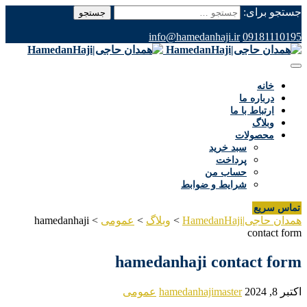
جستجو برای:
info@hamedanhaji.ir
09181110195
خانه
درباره ما
ارتباط با ما
وبلاگ
محصولات
سبد خرید
پرداخت
حساب من
شرایط و ضوابط
تماس سریع
همدان حاجی|HamedanHaji
>
وبلاگ
>
عمومی
>
hamedanhaji
contact form
hamedanhaji contact form
اکتبر 8, 2024
hamedanhajimaster
عمومی