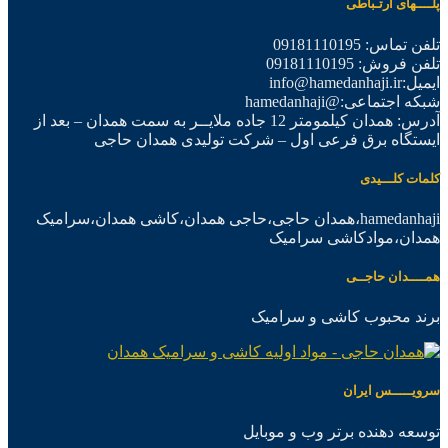
پلــــهای ارتـباطی
تلفن تماس: 09181110195
تلفن فروش: 09181110195
ایمیل:info@hamedanhaji.ir
شبکه اجتماعی:@hamedanhaji
آدرس: همدان کیلمومتر 12 جاده ملایــر به سمت همدان – بعد از
ایستگاه برق فرعی اول – شرکت تولیدی همدان حاجی
کلمات کلـــیدی
hamedanhaji،همدان حاجی،حاجی همدان،کاشی همدان،سرامیک
همدان،موادکاشی سرامیک
همــــدان حاجــی
برند محبوب کاشی و سرامیک
سرویـــــس ایران
توسعه دهنده برتر وب و موبایل