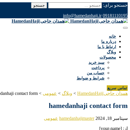
جستجو برای:
info@hamedanhaji.ir
09181110195
خانه
درباره ما
ارتباط با ما
وبلاگ
محصولات
سبد خرید
پرداخت
حساب من
شرایط و ضوابط
تماس سریع
همدان حاجی|HamedanHaji
>
وبلاگ
>
عمومی
>
danhaji contact form
hamedanhaji contact form
سپتامبر 18, 2024
hamedanhajimaster
عمومی
از: [your-name]