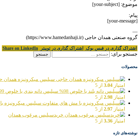
موضوع: [your-subject]
پیام:
[your-message]
—
گروه صنعتی همدان حاجی (https://www.hamedanhaji.ir)
اشتراک گذاری در فیس بوک
اشتراک گذاری در توییتر
Share on LinkedIn
جستجو برای:
محصولات
سیلیس میکرونیزه همدان ح
امتیاز
3.04
از 5
سیلیس دانه بندی با خلوص 99%
امتیاز
2.98
از 5
سیلیس میکرونیزه با
امتیاز
2.97
از 5
خریدسیلیس مرغوب همدان
امتیاز
3.36
از 5
نوشته‌های تازه