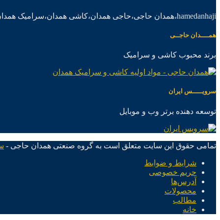
hamedanhaji،همدان حاجی،حاجی همدان،کاشی همدان،سرامیک همدان،موادکاشی سرامیک
همــــدان حاجــی
برند محبوب کاشی و سرامیک
سرویـــــس ایران
توسعه دهنده برتر وب و موبایل
تمامی حقوق این سایت متعلق است به گروه صنعتی همدان حاجی -
س
شرایط و ضوابط
حریم خصوصی
آدرس‌ها
محصولات
مطالب
خانه