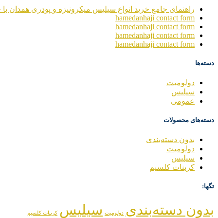
راهنمای جامع خرید انواع سیلیس میکرونیزه و پودری همدان با خ
hamedanhaji contact form
hamedanhaji contact form
hamedanhaji contact form
hamedanhaji contact form
دسته‌ها
دولومیت
سیلیس
عمومی
دسته‌های محصولات
بدون دسته‌بندی
دولومیت
سیلیس
کربنات کلسیم
تگها:
بدون دسته‌بندی
سیلیس
دولومیت
کربنات کلسیم