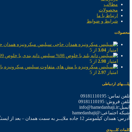
مطالب
محصولات
ارتباط با ما
شرایط و ضوابط
محصولات
سیلیس میکرونیزه همدان ح
امتیاز
3.04
از 5
سیلیس دانه بندی با خلوص 99%
امتیاز
2.98
از 5
سیلیس میکرونیزه با
امتیاز
2.97
از 5
پلــــهای ارتـباطی
تلفن تماس: 09181110195
تلفن فروش: 09181110195
ایمیل:info@hamedanhaji.ir
شبکه اجتماعی:@hamedanhaji
آدرس: همدان کیلمومتر 12 جاده ملایــر به سمت همدان – بعد از ایستگاه برق فرعی اول – شرکت تولیدی همدان حاجی
کلمات کلـــیدی