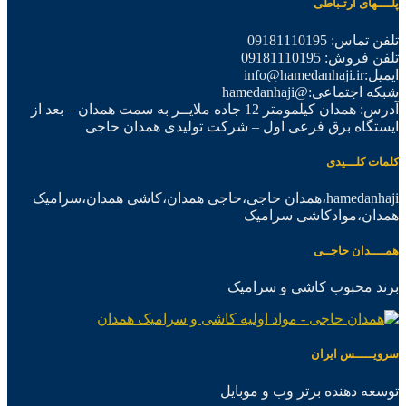
پلــــهای ارتـباطی
تلفن تماس: 09181110195
تلفن فروش: 09181110195
ایمیل:info@hamedanhaji.ir
شبکه اجتماعی:@hamedanhaji
آدرس: همدان کیلمومتر 12 جاده ملایــر به سمت همدان – بعد از
ایستگاه برق فرعی اول – شرکت تولیدی همدان حاجی
کلمات کلـــیدی
hamedanhaji،همدان حاجی،حاجی همدان،کاشی همدان،سرامیک
همدان،موادکاشی سرامیک
همــــدان حاجــی
برند محبوب کاشی و سرامیک
سرویـــــس ایران
توسعه دهنده برتر وب و موبایل