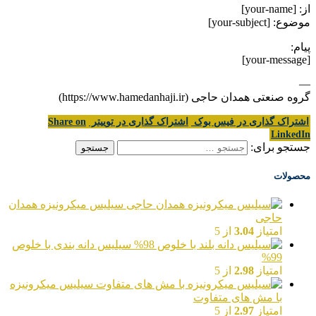
از: [your-name]
موضوع: [your-subject]
پیام:
[your-message]
—
گروه صنعتی همدان حاجی (https://www.hamedanhaji.ir)
اشتراک گذاری در فیس بوک
اشتراک گذاری در توییتر
Share on
LinkedIn
جستجو برای:
محصولات
سیلیس میکرونیزه همدان
حاجی
امتیاز
3.04
از 5
سیلیس دانه بندی با خلوص
99%
امتیاز
2.98
از 5
سیلیس میکرونیزه
با مش های متفاوت
امتیاز
2.97
از 5