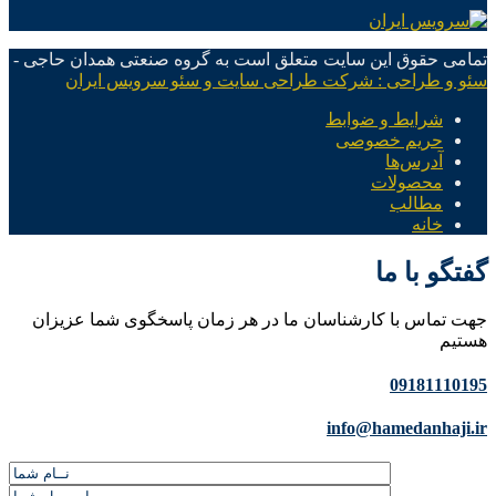
تمامی حقوق این سایت متعلق است به گروه صنعتی همدان حاجی -
سئو و طراحی : شرکت طراحی سایت و سئو سرویس ایران
شرایط و ضوابط
حریم خصوصی
آدرس‌ها
محصولات
مطالب
خانه
گفتگو با ما
جهت تماس با کارشناسان ما در هر زمان پاسخگوی شما عزیزان
هستیم
09181110195
info@hamedanhaji.ir