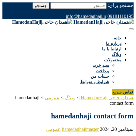
جستجو برای:
info@hamedanhaji.ir
09181110195
خانه
درباره ما
ارتباط با ما
وبلاگ
محصولات
سبد خرید
پرداخت
حساب من
شرایط و ضوابط
تماس سریع
همدان حاجی|HamedanHaji
>
وبلاگ
>
عمومی
>
hamedanhaji
contact form
hamedanhaji contact form
سپتامبر 20, 2024
hamedanhajimaster
عمومی