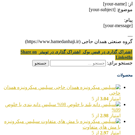
از: [your-name]
موضوع: [your-subject]
پیام:
[your-message]
—
گروه صنعتی همدان حاجی (https://www.hamedanhaji.ir)
اشتراک گذاری در فیس بوک
اشتراک گذاری در توییتر
Share on
LinkedIn
جستجو برای:
محصولات
سیلیس میکرونیزه همدان
حاجی
امتیاز
3.04
از 5
سیلیس دانه بندی با خلوص
99%
امتیاز
2.98
از 5
سیلیس میکرونیزه
با مش های متفاوت
امتیاز
2.97
از 5