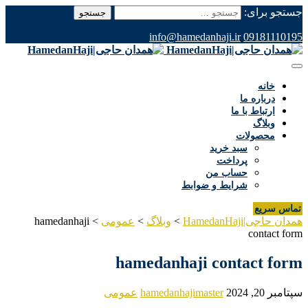
جستجو برای:
info@hamedanhaji.ir
09181110195
خانه
درباره ما
ارتباط با ما
وبلاگ
محصولات
سبد خرید
پرداخت
حساب من
شرایط و ضوابط
تماس سریع
همدان حاجی|HamedanHaji
>
وبلاگ
>
عمومی
>
hamedanhaji
contact form
hamedanhaji contact form
سپتامبر 20, 2024
hamedanhajimaster
عمومی