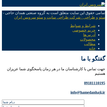
تمامی حقوق این سایت متعلق است به گروه صنعتی همدان حاجی -
سئو و طراحی : شرکت طراحی سایت و سئو سرویس ایران
شرایط و ضوابط
حریم خصوصی
آدرس‌ها
محصولات
مطالب
خانه
گفتگو با ما
جهت تماس با کارشناسان ما در هر زمان پاسخگوی شما عزیزان
هستیم
09181110195
info@hamedanhaji.ir