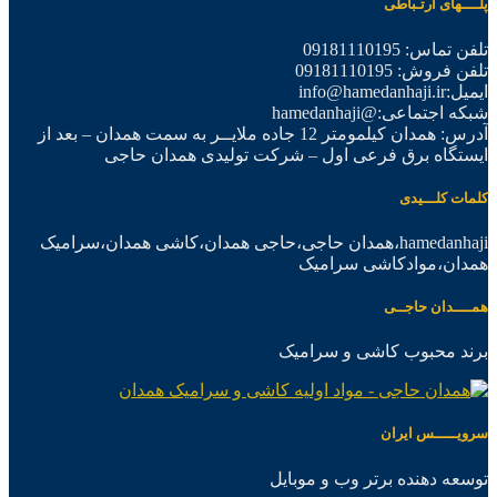
پلــــهای ارتـباطی
تلفن تماس: 09181110195
تلفن فروش: 09181110195
ایمیل:info@hamedanhaji.ir
شبکه اجتماعی:@hamedanhaji
آدرس: همدان کیلمومتر 12 جاده ملایــر به سمت همدان – بعد از
ایستگاه برق فرعی اول – شرکت تولیدی همدان حاجی
کلمات کلـــیدی
hamedanhaji،همدان حاجی،حاجی همدان،کاشی همدان،سرامیک
همدان،موادکاشی سرامیک
همــــدان حاجــی
برند محبوب کاشی و سرامیک
سرویـــــس ایران
توسعه دهنده برتر وب و موبایل