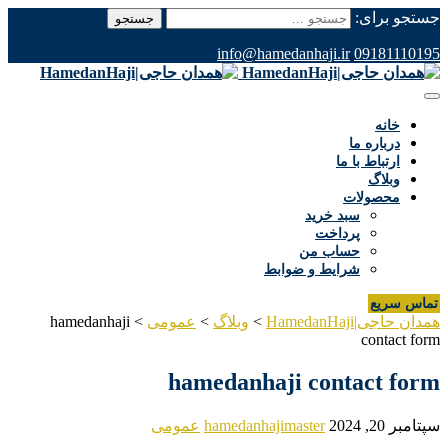
جستجو برای:
info@hamedanhaji.ir
09181110195
خانه
درباره ما
ارتباط با ما
وبلاگ
محصولات
سبد خرید
پرداخت
حساب من
شرایط و ضوابط
تماس سریع
همدان حاجی|HamedanHaji
>
وبلاگ
>
عمومی
>
hamedanhaji
contact form
hamedanhaji contact form
سپتامبر 20, 2024
hamedanhajimaster
عمومی