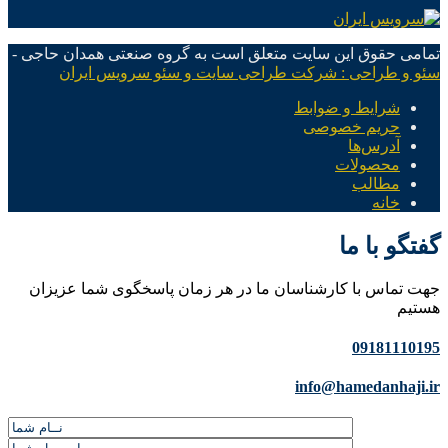
تمامی حقوق این سایت متعلق است به گروه صنعتی همدان حاجی -
سئو و طراحی : شرکت طراحی سایت و سئو سرویس ایران
شرایط و ضوابط
حریم خصوصی
آدرس‌ها
محصولات
مطالب
خانه
گفتگو با ما
جهت تماس با کارشناسان ما در هر زمان پاسخگوی شما عزیزان
هستیم
09181110195
info@hamedanhaji.ir