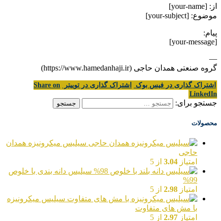
از: [your-name]
موضوع: [your-subject]
پیام:
[your-message]
—
گروه صنعتی همدان حاجی (https://www.hamedanhaji.ir)
اشتراک گذاری در فیس بوک
اشتراک گذاری در توییتر
Share on
LinkedIn
جستجو برای:
محصولات
سیلیس میکرونیزه همدان
حاجی
امتیاز
3.04
از 5
سیلیس دانه بندی با خلوص
99%
امتیاز
2.98
از 5
سیلیس میکرونیزه
با مش های متفاوت
امتیاز
2.97
از 5