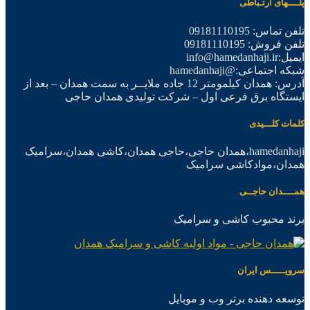
پلــــهای ارتـباطی
تلفن تماس: 09181110195
تلفن فروش: 09181110195
ایمیل:info@hamedanhaji.ir
شبکه اجتماعی:@hamedanhaji
آدرس: همدان کیلمومتر 12 جاده ملایــر به سمت همدان – بعد از
ایستگاه برق فرعی اول – شرکت تولیدی همدان حاجی
کلمات کلـــیدی
hamedanhaji،همدان حاجی،حاجی همدان،کاشی همدان،سرامیک
همدان،موادکاشی سرامیک
همــــدان حاجــی
برند محبوب کاشی و سرامیک
سرویـــــس ایران
توسعه دهنده برتر وب و موبایل