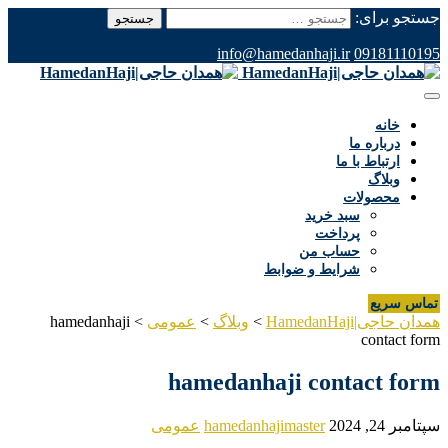
جستجو برای:
info@hamedanhaji.ir
09181110195
خانه
درباره ما
ارتباط با ما
وبلاگ
محصولات
سبد خرید
پرداخت
حساب من
شرایط و ضوابط
تماس سریع
همدان حاجی|HamedanHaji
>
وبلاگ
>
عمومی
>
hamedanhaji
contact form
hamedanhaji contact form
سپتامبر 24, 2024
hamedanhajimaster
عمومی