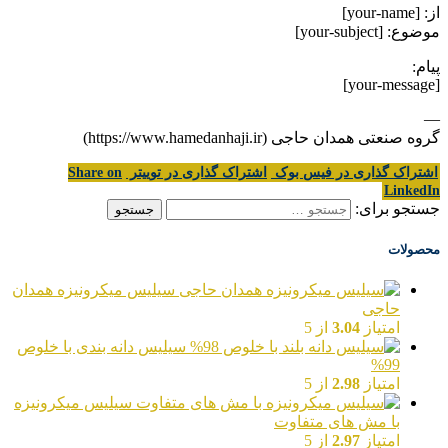
از: [your-name]
موضوع: [your-subject]
پیام:
[your-message]
—
گروه صنعتی همدان حاجی (https://www.hamedanhaji.ir)
اشتراک گذاری در فیس بوک
اشتراک گذاری در توییتر
Share on
LinkedIn
جستجو برای:
محصولات
سیلیس میکرونیزه همدان
حاجی
امتیاز
3.04
از 5
سیلیس دانه بندی با خلوص
99%
امتیاز
2.98
از 5
سیلیس میکرونیزه
با مش های متفاوت
امتیاز
2.97
از 5