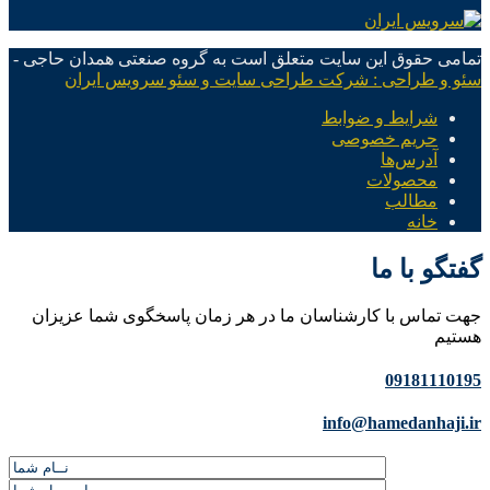
تمامی حقوق این سایت متعلق است به گروه صنعتی همدان حاجی -
سئو و طراحی : شرکت طراحی سایت و سئو سرویس ایران
شرایط و ضوابط
حریم خصوصی
آدرس‌ها
محصولات
مطالب
خانه
گفتگو با ما
جهت تماس با کارشناسان ما در هر زمان پاسخگوی شما عزیزان
هستیم
09181110195
info@hamedanhaji.ir