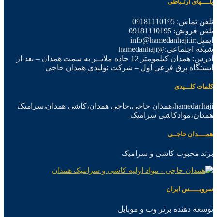
پلــــهای ارتـباطی
تلفن تماس: 09181110195
تلفن فروش: 09181110195
ایمیل:info@hamedanhaji.ir
شبکه اجتماعی:@hamedanhaji
آدرس: همدان کیلمومتر 12 جاده ملایــر به سمت همدان – بعد از
ایستگاه برق فرعی اول – شرکت تولیدی همدان حاجی
کلمات کلـــیدی
hamedanhaji،همدان حاجی،حاجی همدان،کاشی همدان،سرامیک
همدان،موادکاشی سرامیک
همــــدان حاجــی
برند محبوب کاشی و سرامیک
سرویـــــس ایران
توسعه دهنده برتر وب و موبایل