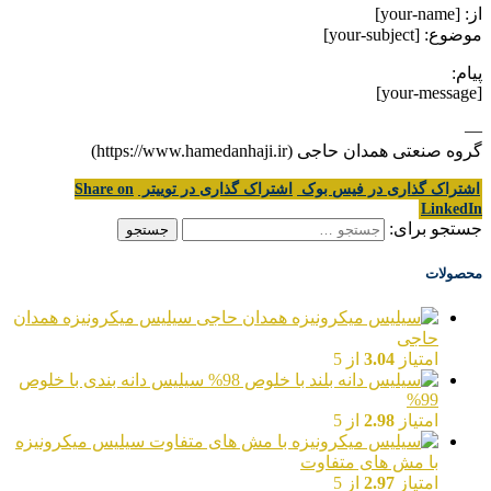
از: [your-name]
موضوع: [your-subject]
پیام:
[your-message]
—
گروه صنعتی همدان حاجی (https://www.hamedanhaji.ir)
اشتراک گذاری در فیس بوک
اشتراک گذاری در توییتر
Share on
LinkedIn
جستجو برای:
محصولات
سیلیس میکرونیزه همدان
حاجی
امتیاز
3.04
از 5
سیلیس دانه بندی با خلوص
99%
امتیاز
2.98
از 5
سیلیس میکرونیزه
با مش های متفاوت
امتیاز
2.97
از 5