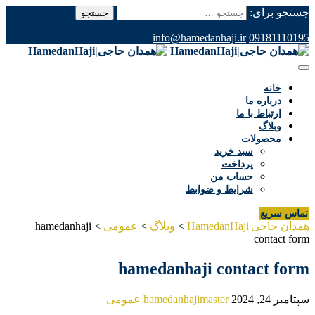
جستجو برای:
info@hamedanhaji.ir
09181110195
خانه
درباره ما
ارتباط با ما
وبلاگ
محصولات
سبد خرید
پرداخت
حساب من
شرایط و ضوابط
تماس سریع
همدان حاجی|HamedanHaji
>
وبلاگ
>
عمومی
>
hamedanhaji
contact form
hamedanhaji contact form
سپتامبر 24, 2024
hamedanhajimaster
عمومی