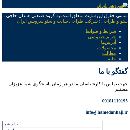
تمامی حقوق این سایت متعلق است به گروه صنعتی همدان حاجی -
سئو و طراحی : شرکت طراحی سایت و سئو سرویس ایران
شرایط و ضوابط
حریم خصوصی
آدرس‌ها
محصولات
مطالب
خانه
گفتگو با ما
جهت تماس با کارشناسان ما در هر زمان پاسخگوی شما عزیزان
هستیم
09181110195
info@hamedanhaji.ir