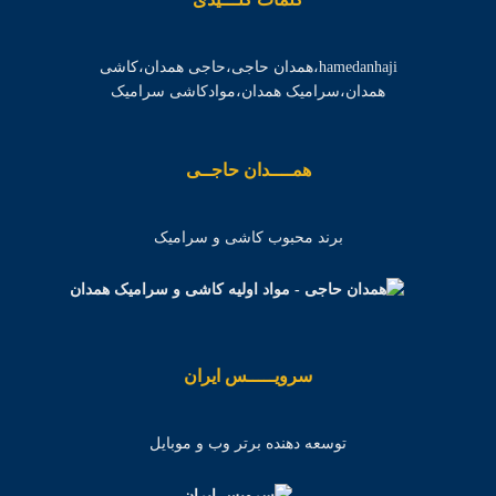
hamedanhaji،همدان حاجی،حاجی همدان،کاشی
همدان،سرامیک همدان،موادکاشی سرامیک
همــــدان حاجــی
برند محبوب کاشی و سرامیک
سرویـــــس ایران
توسعه دهنده برتر وب و موبایل