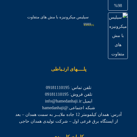
2.98
از
5
سیلیس میکرونیزه با مش های متفاوت
امتیاز
2.97
از
5
پلــــهای ارتـباطی
تلفن تماس: 09181110195
تلفن فروش: 09181110195
ایمیل:info@hamedanhaji.ir
شبکه اجتماعی:@hamedanhaji
آدرس: همدان کیلمومتر 12 جاده ملایــر به سمت همدان – بعد
از ایستگاه برق فرعی اول – شرکت تولیدی همدان حاجی
کلمات کلـــیدی