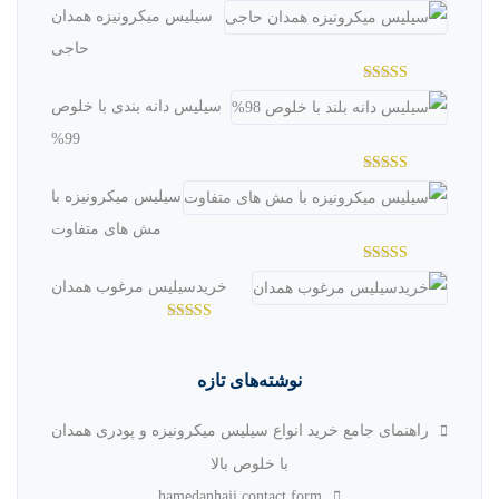
سیلیس میکرونیزه همدان
حاجی
امتیاز
سیلیس دانه بندی با خلوص
3.04
از
5
99%
امتیاز
سیلیس میکرونیزه با
2.98
از
5
مش های متفاوت
امتیاز
خریدسیلیس مرغوب همدان
2.97
از
5
امتیاز
3.36
از
5
نوشته‌های تازه
راهنمای جامع خرید انواع سیلیس میکرونیزه و پودری همدان
با خلوص بالا
hamedanhaji contact form