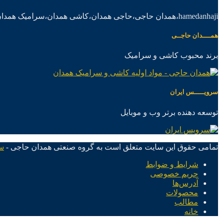
hamedanhaji،همدان حاجی،حاجی همدان،کاشی همدان،سرامیک همدان،موادکاشی سرامیک
همــــدان حاجــی
برند محبوب کاشی و سرامیک
سرویـــــس ایران
توسعه دهنده برتر وب و موبایل
تمامی حقوق این سایت متعلق است به گروه صنعتی همدان حاجی -
س
شرایط و ضوابط
حریم خصوصی
آدرس‌ها
محصولات
مطالب
خانه