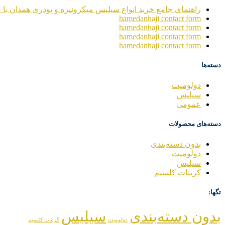
راهنمای جامع خرید انواع سیلیس میکرونیزه و پودری همدان با خ
hamedanhaji contact form
hamedanhaji contact form
hamedanhaji contact form
hamedanhaji contact form
دسته‌ها
دولومیت
سیلیس
عمومی
دسته‌های محصولات
بدون دسته‌بندی
دولومیت
سیلیس
کربنات کلسیم
تگها:
بدون دسته‌بندی
سیلیس
دولومیت
کربنات کلسیم