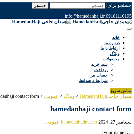
جستجو برای:
info@hamedanhaji.ir
09181110195
خانه
درباره ما
ارتباط با ما
وبلاگ
محصولات
سبد خرید
پرداخت
حساب من
شرایط و ضوابط
تماس سریع
همدان حاجی|HamedanHaji
>
وبلاگ
>
عمومی
>
danhaji contact form
hamedanhaji contact form
سپتامبر 27, 2024
hamedanhajimaster
عمومی
از: [your-name]