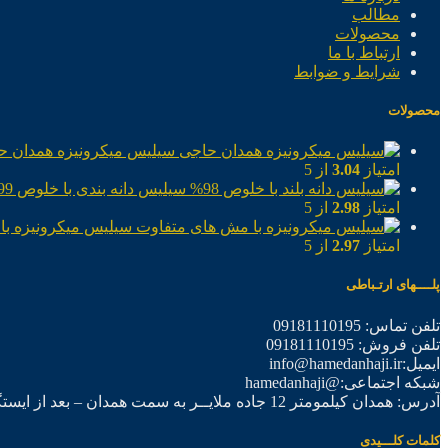
مطالب
محصولات
ارتباط با ما
شرایط و ضوابط
محصولات
سیلیس میکرونیزه همدان ح
امتیاز
3.04
از 5
سیلیس دانه بندی با خلوص 99%
امتیاز
2.98
از 5
سیلیس میکرونیزه با
امتیاز
2.97
از 5
پلــــهای ارتـباطی
تلفن تماس: 09181110195
تلفن فروش: 09181110195
ایمیل:info@hamedanhaji.ir
شبکه اجتماعی:@hamedanhaji
آدرس: همدان کیلمومتر 12 جاده ملایــر به سمت همدان – بعد از ایستگاه برق فرعی اول – شرکت تولیدی همدان حاجی
کلمات کلـــیدی