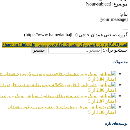
موضوع: [your-subject]
پیام:
[your-message]
—
گروه صنعتی همدان حاجی (https://www.hamedanhaji.ir)
اشتراک گذاری در فیس بوک
اشتراک گذاری در توییتر
Share on LinkedIn
جستجو برای:
محصولات
سیلیس میکرونیزه همدان ح
امتیاز
3.04
از 5
سیلیس دانه بندی با خلوص 99%
امتیاز
2.98
از 5
سیلیس میکرونیزه با
امتیاز
2.97
از 5
خریدسیلیس مرغوب همدان
امتیاز
3.36
از 5
نوشته‌های تازه