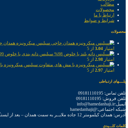
مطالب
محصولات
ارتباط با ما
شرایط و ضوابط
محصولات
سیلیس میکرونیزه همدان ح
امتیاز
3.04
از 5
سیلیس دانه بندی با خلوص 99%
امتیاز
2.98
از 5
سیلیس میکرونیزه با
امتیاز
2.97
از 5
پلــــهای ارتـباطی
تلفن تماس: 09181110195
تلفن فروش: 09181110195
ایمیل:info@hamedanhaji.ir
شبکه اجتماعی:@hamedanhaji
آدرس: همدان کیلمومتر 12 جاده ملایــر به سمت همدان – بعد از ایستگاه برق فرعی اول – شرکت تولیدی همدان حاجی
کلمات کلـــیدی