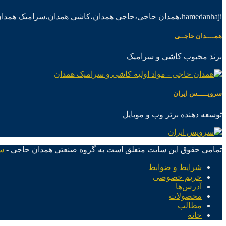
hamedanhaji،همدان حاجی،حاجی همدان،کاشی همدان،سرامیک همدان،موادکاشی سرامیک
همــــدان حاجــی
برند محبوب کاشی و سرامیک
سرویـــــس ایران
توسعه دهنده برتر وب و موبایل
تمامی حقوق این سایت متعلق است به گروه صنعتی همدان حاجی -
س
شرایط و ضوابط
حریم خصوصی
آدرس‌ها
محصولات
مطالب
خانه