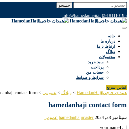
جستجو
برای:
info@hamedanhaji.ir
09181110195
خانه
درباره ما
ارتباط با ما
وبلاگ
محصولات
سبد خرید
پرداخت
حساب من
شرایط و ضوابط
تماس سریع
همدان حاجی|HamedanHaji
>
وبلاگ
>
عمومی
>
danhaji contact form
hamedanhaji contact form
سپتامبر 28, 2024
hamedanhajimaster
عمومی
از: [your-name]