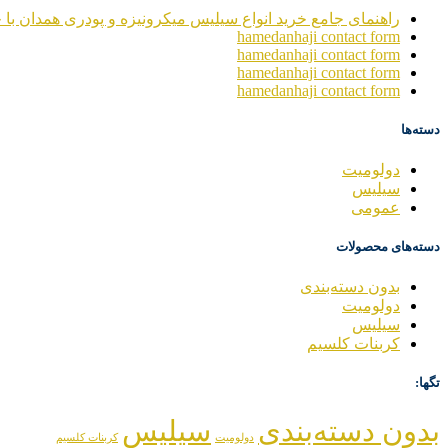
راهنمای جامع خرید انواع سیلیس میکرونیزه و پودری همدان با خ
hamedanhaji contact form
hamedanhaji contact form
hamedanhaji contact form
hamedanhaji contact form
دسته‌ها
دولومیت
سیلیس
عمومی
دسته‌های محصولات
بدون دسته‌بندی
دولومیت
سیلیس
کربنات کلسیم
تگها:
بدون دسته‌بندی
سیلیس
دولومیت
کربنات کلسیم