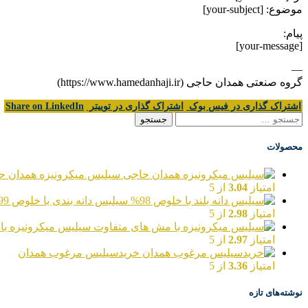
موضوع: [your-subject]
پیام:
[your-message]
—
گروه صنعتی همدان حاجی (https://www.hamedanhaji.ir)
اشتراک گذاری در فیس بوک
اشتراک گذاری در توییتر
Share on LinkedIn
جستجو
برای:
محصولات
سیلیس میکرونیزه همدان ح
امتیاز
3.04
از 5
سیلیس دانه بندی با خلوص 99%
امتیاز
2.98
از 5
سیلیس میکرونیزه با
امتیاز
2.97
از 5
خریدسیلیس مرغوب همدان
امتیاز
3.36
از 5
نوشته‌های تازه