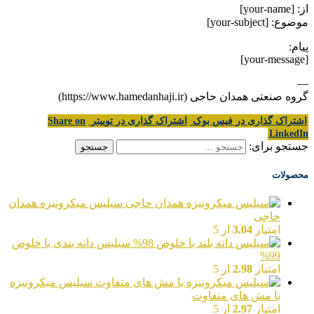
از: [your-name]
موضوع: [your-subject]
پیام:
[your-message]
—
گروه صنعتی همدان حاجی (https://www.hamedanhaji.ir)
اشتراک گذاری در فیس بوک
اشتراک گذاری در توییتر
Share on
LinkedIn
جستجو برای:
محصولات
سیلیس میکرونیزه همدان
حاجی
امتیاز
3.04
از 5
سیلیس دانه بندی با خلوص
99%
امتیاز
2.98
از 5
سیلیس میکرونیزه
با مش های متفاوت
امتیاز
2.97
از 5