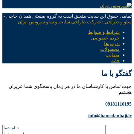
تمامی حقوق این سایت متعلق است به گروه صنعتی همدان حاجی -
سئو و طراحی : شرکت طراحی سایت و سئو سرویس ایران
شرایط و ضوابط
حریم خصوصی
آدرس‌ها
محصولات
مطالب
خانه
گفتگو با ما
جهت تماس با کارشناسان ما در هر زمان پاسخگوی شما عزیزان
هستیم
09181110195
info@hamedanhaji.ir