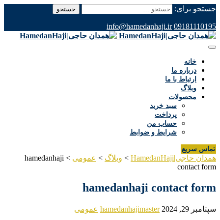
جستجو برای:
info@hamedanhaji.ir
09181110195
خانه
درباره ما
ارتباط با ما
وبلاگ
محصولات
سبد خرید
پرداخت
حساب من
شرایط و ضوابط
تماس سریع
همدان حاجی|HamedanHaji
>
وبلاگ
>
عمومی
>
hamedanhaji
contact form
hamedanhaji contact form
سپتامبر 29, 2024
hamedanhajimaster
عمومی