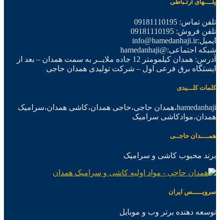
پلــــهای ارتـباطی
تلفن تماس: 09181110195
تلفن فروش: 09181110195
ایمیل:info@hamedanhaji.ir
شبکه اجتماعی:@hamedanhaji
آدرس: همدان کیلمومتر 12 جاده ملایــر به سمت همدان – بعد از
ایستگاه برق فرعی اول – شرکت تولیدی همدان حاجی
کلمات کلـــیدی
hamedanhaji،همدان حاجی،حاجی همدان،کاشی همدان،سرامیک
همدان،موادکاشی سرامیک
همــــدان حاجــی
برند محبوب کاشی و سرامیک
سرویـــــس ایران
توسعه دهنده برتر وب و موبایل