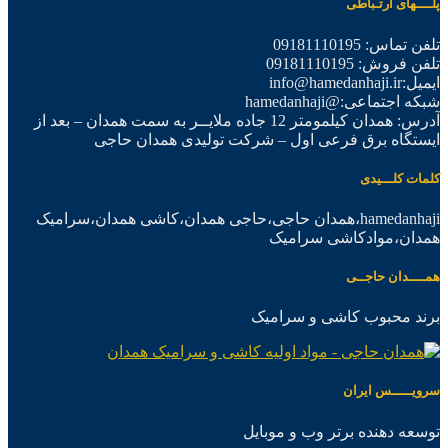
پلــــهای ارتـباطی
تلفن تماس: 09181110195
تلفن فروش: 09181110195
ایمیل:info@hamedanhaji.ir
شبکه اجتماعی:@hamedanhaji
آدرس: همدان کیلمومتر 12 جاده ملایــر به سمت همدان – بعد از
ایستگاه برق فرعی اول – شرکت تولیدی همدان حاجی
کلمات کلـــیدی
hamedanhaji،همدان حاجی،حاجی همدان،کاشی همدان،سرامیک
همدان،موادکاشی سرامیک
همــــدان حاجــی
برند محبوب کاشی و سرامیک
سرویـــــس ایران
توسعه دهنده برتر وب و موبایل