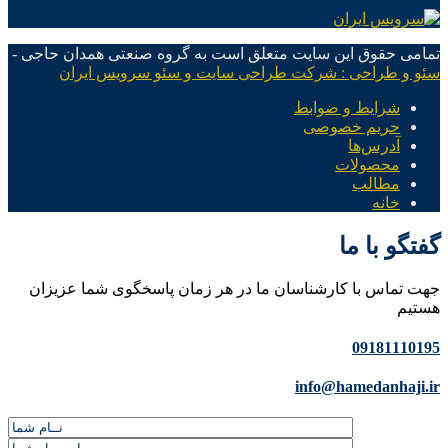
تمامی حقوق این سایت متعلق است به گروه صنعتی همدان حاجی -
سئو و طراحی : شرکت طراحی سایت و سئو سرویس ایران
شرایط و ضوابط
حریم خصوصی
آدرس‌ها
محصولات
مطالب
خانه
گفتگو با ما
جهت تماس با کارشناسان ما در هر زمان پاسخگوی شما عزیزان
هستیم
09181110195
info@hamedanhaji.ir