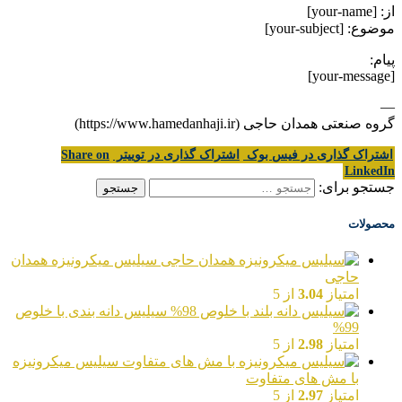
از: [your-name]
موضوع: [your-subject]
پیام:
[your-message]
—
گروه صنعتی همدان حاجی (https://www.hamedanhaji.ir)
اشتراک گذاری در فیس بوک
اشتراک گذاری در توییتر
Share on
LinkedIn
جستجو برای:
محصولات
سیلیس میکرونیزه همدان
حاجی
امتیاز
3.04
از 5
سیلیس دانه بندی با خلوص
99%
امتیاز
2.98
از 5
سیلیس میکرونیزه
با مش های متفاوت
امتیاز
2.97
از 5