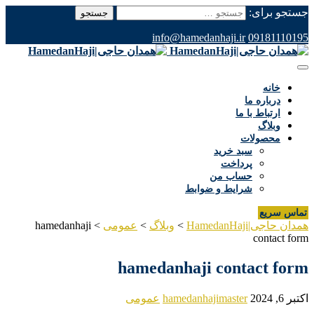
جستجو برای:
info@hamedanhaji.ir
09181110195
خانه
درباره ما
ارتباط با ما
وبلاگ
محصولات
سبد خرید
پرداخت
حساب من
شرایط و ضوابط
تماس سریع
همدان حاجی|HamedanHaji
>
وبلاگ
>
عمومی
>
hamedanhaji
contact form
hamedanhaji contact form
اکتبر 6, 2024
hamedanhajimaster
عمومی