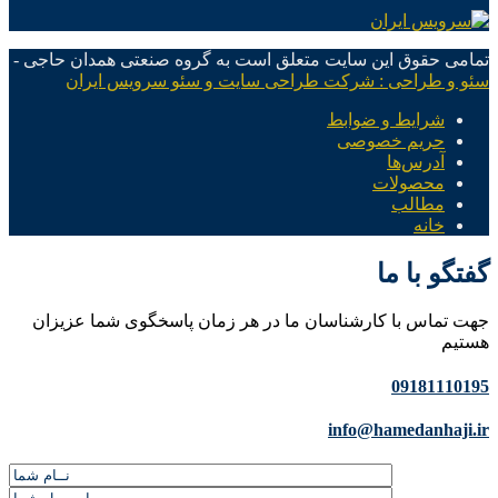
تمامی حقوق این سایت متعلق است به گروه صنعتی همدان حاجی -
سئو و طراحی : شرکت طراحی سایت و سئو سرویس ایران
شرایط و ضوابط
حریم خصوصی
آدرس‌ها
محصولات
مطالب
خانه
گفتگو با ما
جهت تماس با کارشناسان ما در هر زمان پاسخگوی شما عزیزان
هستیم
09181110195
info@hamedanhaji.ir