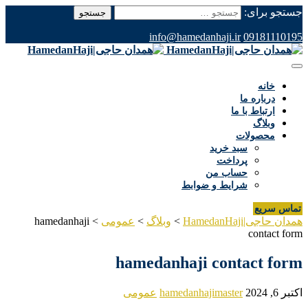
جستجو برای:
info@hamedanhaji.ir
09181110195
خانه
درباره ما
ارتباط با ما
وبلاگ
محصولات
سبد خرید
پرداخت
حساب من
شرایط و ضوابط
تماس سریع
همدان حاجی|HamedanHaji
>
وبلاگ
>
عمومی
>
hamedanhaji
contact form
hamedanhaji contact form
اکتبر 6, 2024
hamedanhajimaster
عمومی