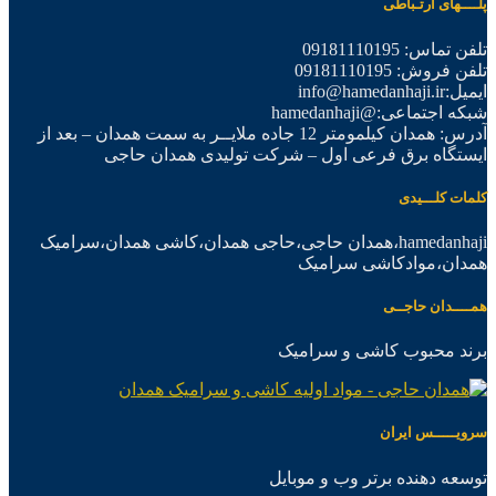
پلــــهای ارتـباطی
تلفن تماس: 09181110195
تلفن فروش: 09181110195
ایمیل:info@hamedanhaji.ir
شبکه اجتماعی:@hamedanhaji
آدرس: همدان کیلمومتر 12 جاده ملایــر به سمت همدان – بعد از
ایستگاه برق فرعی اول – شرکت تولیدی همدان حاجی
کلمات کلـــیدی
hamedanhaji،همدان حاجی،حاجی همدان،کاشی همدان،سرامیک
همدان،موادکاشی سرامیک
همــــدان حاجــی
برند محبوب کاشی و سرامیک
سرویـــــس ایران
توسعه دهنده برتر وب و موبایل