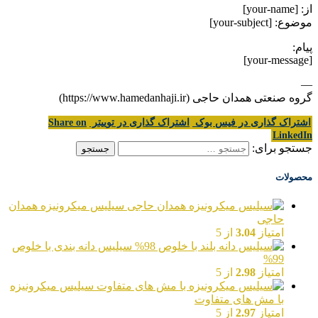
از: [your-name]
موضوع: [your-subject]
پیام:
[your-message]
—
گروه صنعتی همدان حاجی (https://www.hamedanhaji.ir)
اشتراک گذاری در فیس بوک
اشتراک گذاری در توییتر
Share on
LinkedIn
جستجو برای:
محصولات
سیلیس میکرونیزه همدان
حاجی
امتیاز
3.04
از 5
سیلیس دانه بندی با خلوص
99%
امتیاز
2.98
از 5
سیلیس میکرونیزه
با مش های متفاوت
امتیاز
2.97
از 5