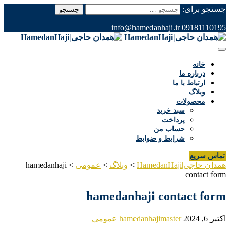
جستجو برای:
info@hamedanhaji.ir
09181110195
خانه
درباره ما
ارتباط با ما
وبلاگ
محصولات
سبد خرید
پرداخت
حساب من
شرایط و ضوابط
تماس سریع
همدان حاجی|HamedanHaji
>
وبلاگ
>
عمومی
>
hamedanhaji
contact form
hamedanhaji contact form
اکتبر 6, 2024
hamedanhajimaster
عمومی