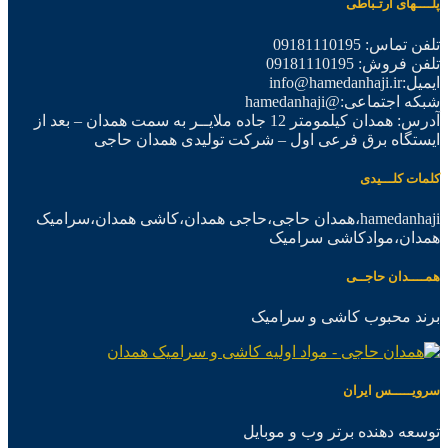
پلــــهای ارتـباطی
تلفن تماس: 09181110195
تلفن فروش: 09181110195
ایمیل:info@hamedanhaji.ir
شبکه اجتماعی:@hamedanhaji
آدرس: همدان کیلمومتر 12 جاده ملایــر به سمت همدان – بعد از
ایستگاه برق فرعی اول – شرکت تولیدی همدان حاجی
کلمات کلـــیدی
hamedanhaji،همدان حاجی،حاجی همدان،کاشی همدان،سرامیک
همدان،موادکاشی سرامیک
همــــدان حاجــی
برند محبوب کاشی و سرامیک
سرویـــــس ایران
توسعه دهنده برتر وب و موبایل