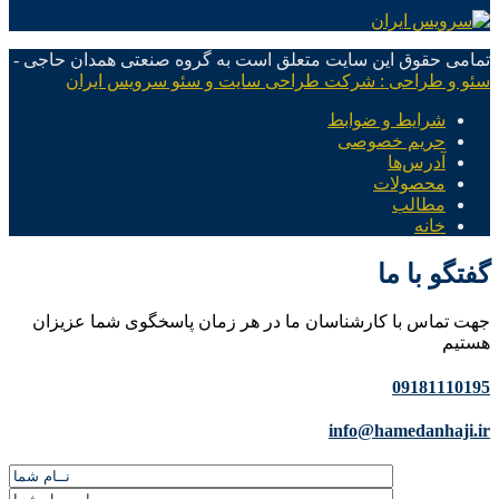
تمامی حقوق این سایت متعلق است به گروه صنعتی همدان حاجی -
سئو و طراحی : شرکت طراحی سایت و سئو سرویس ایران
شرایط و ضوابط
حریم خصوصی
آدرس‌ها
محصولات
مطالب
خانه
گفتگو با ما
جهت تماس با کارشناسان ما در هر زمان پاسخگوی شما عزیزان
هستیم
09181110195
info@hamedanhaji.ir