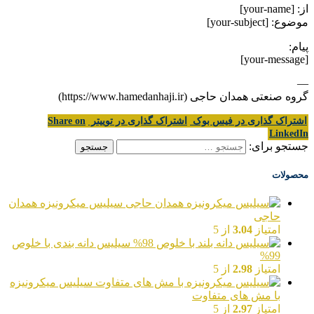
از: [your-name]
موضوع: [your-subject]
پیام:
[your-message]
—
گروه صنعتی همدان حاجی (https://www.hamedanhaji.ir)
اشتراک گذاری در فیس بوک
اشتراک گذاری در توییتر
Share on
LinkedIn
جستجو برای:
محصولات
سیلیس میکرونیزه همدان
حاجی
امتیاز
3.04
از 5
سیلیس دانه بندی با خلوص
99%
امتیاز
2.98
از 5
سیلیس میکرونیزه
با مش های متفاوت
امتیاز
2.97
از 5