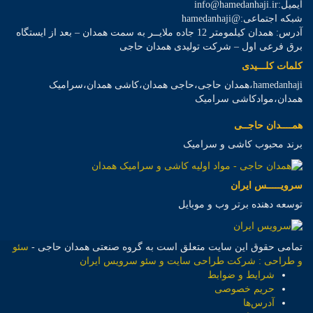
ایمیل:info@hamedanhaji.ir
شبکه اجتماعی:@hamedanhaji
آدرس: همدان کیلمومتر 12 جاده ملایــر به سمت همدان – بعد از ایستگاه
برق فرعی اول – شرکت تولیدی همدان حاجی
کلمات کلـــیدی
hamedanhaji،همدان حاجی،حاجی همدان،کاشی همدان،سرامیک
همدان،موادکاشی سرامیک
همــــدان حاجــی
برند محبوب کاشی و سرامیک
سرویـــــس ایران
توسعه دهنده برتر وب و موبایل
تمامی حقوق این سایت متعلق است به گروه صنعتی همدان حاجی -
سئو
و طراحی : شرکت طراحی سایت و سئو سرویس ایران
شرایط و ضوابط
حریم خصوصی
آدرس‌ها