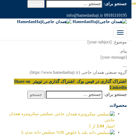
 حاجی|HamedanHaji
>
وبلاگ
>
عمومی
>
hamedanhaji contact form
جستجو برای:
hamedanhaji contact form
info@hamedanhaji.ir
09181110195
جولای 28, 2024
hamedanhajimaster
عمومی
از: [your-name]
موضوع: [your-subject]
پیام:
[your-message]
—
گروه صنعتی همدان حاجی (https://www.hamedanhaji.ir)
اشتراک گذاری در فیس بوک
اشتراک گذاری در توییتر
Share on
LinkedIn
جستجو برای:
محصولات
سیلیس میکرونیزه همدان
حاجی
امتیاز
3.04
از 5
سیلیس دانه بندی با