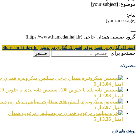
موضوع: [your-subject]
پیام:
[your-message]
—
گروه صنعتی همدان حاجی (https://www.hamedanhaji.ir)
اشتراک گذاری در فیس بوک
اشتراک گذاری در توییتر
Share on LinkedIn
جستجو برای:
محصولات
سیلیس میکرونیزه همدان ح
امتیاز
3.04
از 5
سیلیس دانه بندی با خلوص 99%
امتیاز
2.98
از 5
سیلیس میکرونیزه با
امتیاز
2.97
از 5
خریدسیلیس مرغوب همدان
امتیاز
3.36
از 5
نوشته‌های تازه