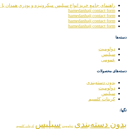
راهنمای جامع خرید انواع سیلیس میکرونیزه و پودری همدان با خ
hamedanhaji contact form
hamedanhaji contact form
hamedanhaji contact form
hamedanhaji contact form
دسته‌ها
دولومیت
سیلیس
عمومی
دسته‌های محصولات
بدون دسته‌بندی
دولومیت
سیلیس
کربنات کلسیم
تگها:
بدون دسته‌بندی
سیلیس
دولومیت
کربنات کلسیم