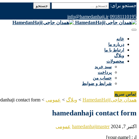
جستجو برای:
info@hamedanhaji.ir
09181110195
خانه
درباره ما
ارتباط با ما
وبلاگ
محصولات
سبد خرید
پرداخت
حساب من
شرایط و ضوابط
تماس سریع
همدان حاجی|HamedanHaji
>
وبلاگ
>
عمومی
>
danhaji contact form
hamedanhaji contact form
اکتبر 7, 2024
hamedanhajimaster
عمومی
از: [your-name]