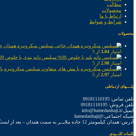
مطالب
محصولات
ارتباط با ما
شرایط و ضوابط
محصولات
سیلیس میکرونیزه همدان ح
امتیاز
3.04
از 5
سیلیس دانه بندی با خلوص 99%
امتیاز
2.98
از 5
سیلیس میکرونیزه با
امتیاز
2.97
از 5
پلــــهای ارتـباطی
تلفن تماس: 09181110195
تلفن فروش: 09181110195
ایمیل:info@hamedanhaji.ir
شبکه اجتماعی:@hamedanhaji
آدرس: همدان کیلمومتر 12 جاده ملایــر به سمت همدان – بعد از ایستگاه برق فرعی اول – شرکت تولیدی همدان حاجی
کلمات کلـــیدی