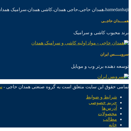
hamedanhaji،همدان حاجی،حاجی همدان،کاشی همدان،سرامیک همدان،موادکاشی سرامیک
همــــدان حاجــی
برند محبوب کاشی و سرامیک
سرویـــــس ایران
توسعه دهنده برتر وب و موبایل
تمامی حقوق این سایت متعلق است به گروه صنعتی همدان حاجی -
س
شرایط و ضوابط
حریم خصوصی
آدرس‌ها
محصولات
مطالب
خانه