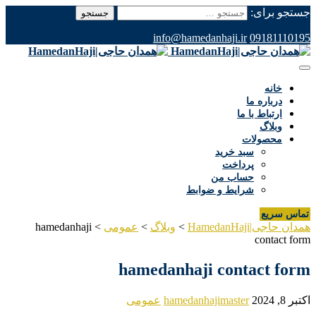
جستجو برای:
info@hamedanhaji.ir
09181110195
خانه
درباره ما
ارتباط با ما
وبلاگ
محصولات
سبد خرید
پرداخت
حساب من
شرایط و ضوابط
تماس سریع
همدان حاجی|HamedanHaji
>
وبلاگ
>
عمومی
>
hamedanhaji
contact form
hamedanhaji contact form
اکتبر 8, 2024
hamedanhajimaster
عمومی