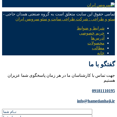
تمامی حقوق این سایت متعلق است به گروه صنعتی همدان حاجی -
سئو و طراحی : شرکت طراحی سایت و سئو سرویس ایران
شرایط و ضوابط
حریم خصوصی
آدرس‌ها
محصولات
مطالب
خانه
گفتگو با ما
جهت تماس با کارشناسان ما در هر زمان پاسخگوی شما عزیزان
هستیم
09181110195
info@hamedanhaji.ir