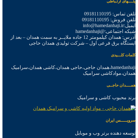
پلــــهای ارتـباطی
تلفن تماس: 09181110195
تلفن فروش: 09181110195
ایمیل:info@hamedanhaji.ir
شبکه اجتماعی:@hamedanhaji
آدرس: همدان کیلمومتر 12 جاده ملایــر به سمت همدان – بعد از
ایستگاه برق فرعی اول – شرکت تولیدی همدان حاجی
کلمات کلـــیدی
hamedanhaji،همدان حاجی،حاجی همدان،کاشی همدان،سرامیک
همدان،موادکاشی سرامیک
همــــدان حاجــی
برند محبوب کاشی و سرامیک
سرویـــــس ایران
توسعه دهنده برتر وب و موبایل