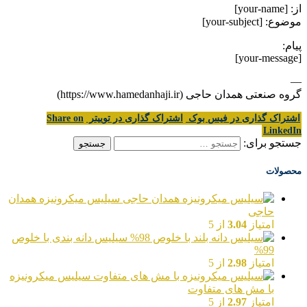
از: [your-name]
موضوع: [your-subject]
پیام:
[your-message]
—
گروه صنعتی همدان حاجی (https://www.hamedanhaji.ir)
اشتراک گذاری در فیس بوک
اشتراک گذاری در توییتر
Share on
LinkedIn
جستجو برای:
محصولات
سیلیس میکرونیزه همدان
حاجی
امتیاز
3.04
از 5
سیلیس دانه بندی با خلوص
99%
امتیاز
2.98
از 5
سیلیس میکرونیزه
با مش های متفاوت
امتیاز
2.97
از 5