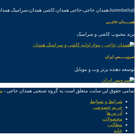
hamedanhaji،همدان حاجی،حاجی همدان،کاشی همدان،سرامیک همدان،موادکاشی سرامیک
همــــدان حاجــی
برند محبوب کاشی و سرامیک
سرویـــــس ایران
توسعه دهنده برتر وب و موبایل
تمامی حقوق این سایت متعلق است به گروه صنعتی همدان حاجی -
س
شرایط و ضوابط
حریم خصوصی
آدرس‌ها
محصولات
مطالب
خانه