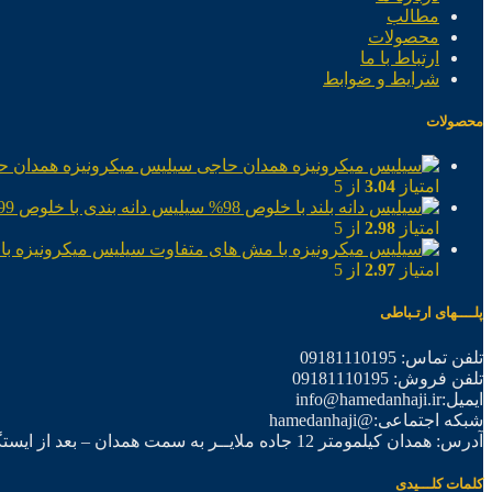
مطالب
محصولات
ارتباط با ما
شرایط و ضوابط
محصولات
سیلیس میکرونیزه همدان ح
امتیاز
3.04
از 5
سیلیس دانه بندی با خلوص 99%
امتیاز
2.98
از 5
سیلیس میکرونیزه با
امتیاز
2.97
از 5
پلــــهای ارتـباطی
تلفن تماس: 09181110195
تلفن فروش: 09181110195
ایمیل:info@hamedanhaji.ir
شبکه اجتماعی:@hamedanhaji
آدرس: همدان کیلمومتر 12 جاده ملایــر به سمت همدان – بعد از ایستگاه برق فرعی اول – شرکت تولیدی همدان حاجی
کلمات کلـــیدی