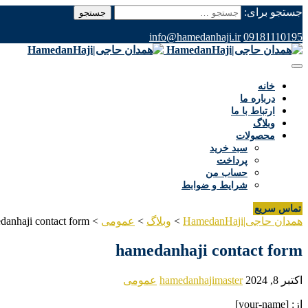
جستجو برای:
info@hamedanhaji.ir
09181110195
خانه
درباره ما
ارتباط با ما
وبلاگ
محصولات
سبد خرید
پرداخت
حساب من
شرایط و ضوابط
تماس سریع
همدان حاجی|HamedanHaji
>
وبلاگ
>
عمومی
>
danhaji contact form
hamedanhaji contact form
اکتبر 8, 2024
hamedanhajimaster
عمومی
از: [your-name]