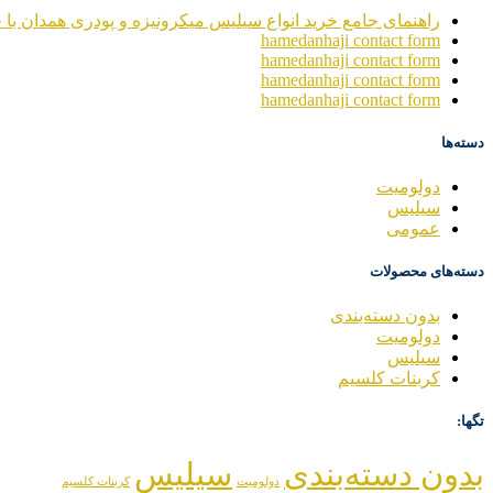
راهنمای جامع خرید انواع سیلیس میکرونیزه و پودری همدان با خ
hamedanhaji contact form
hamedanhaji contact form
hamedanhaji contact form
hamedanhaji contact form
دسته‌ها
دولومیت
سیلیس
عمومی
دسته‌های محصولات
بدون دسته‌بندی
دولومیت
سیلیس
کربنات کلسیم
تگها:
بدون دسته‌بندی
سیلیس
دولومیت
کربنات کلسیم