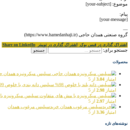
موضوع: [your-subject]
پیام:
[your-message]
—
گروه صنعتی همدان حاجی (https://www.hamedanhaji.ir)
اشتراک گذاری در فیس بوک
اشتراک گذاری در توییتر
Share on LinkedIn
جستجو برای:
محصولات
سیلیس میکرونیزه همدان ح
امتیاز
3.04
از 5
سیلیس دانه بندی با خلوص 99%
امتیاز
2.98
از 5
سیلیس میکرونیزه با
امتیاز
2.97
از 5
خریدسیلیس مرغوب همدان
امتیاز
3.36
از 5
نوشته‌های تازه