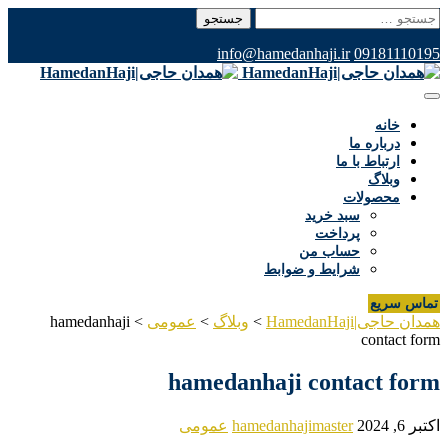
جستجو
برای:
info@hamedanhaji.ir
09181110195
خانه
درباره ما
ارتباط با ما
وبلاگ
محصولات
سبد خرید
پرداخت
حساب من
شرایط و ضوابط
تماس سریع
همدان حاجی|HamedanHaji
>
وبلاگ
>
عمومی
>
hamedanhaji
contact form
hamedanhaji contact form
اکتبر 6, 2024
hamedanhajimaster
عمومی