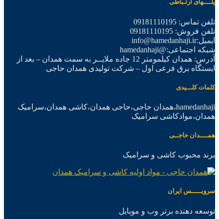
پلــــهای ارتـباطی
تلفن تماس: 09181110195
تلفن فروش: 09181110195
ایمیل:info@hamedanhaji.ir
شبکه اجتماعی:@hamedanhaji
آدرس: همدان کیلمومتر 12 جاده ملایــر به سمت همدان – بعد از
ایستگاه برق فرعی اول – شرکت تولیدی همدان حاجی
کلمات کلـــیدی
hamedanhaji،همدان حاجی،حاجی همدان،کاشی همدان،سرامیک
همدان،موادکاشی سرامیک
همــــدان حاجــی
برند محبوب کاشی و سرامیک
سرویـــــس ایران
توسعه دهنده برتر وب و موبایل