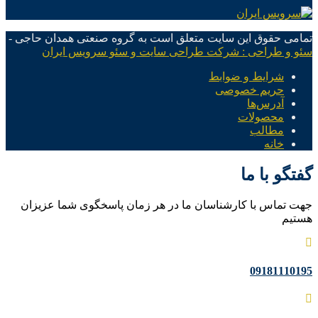
تمامی حقوق این سایت متعلق است به گروه صنعتی همدان حاجی -
سئو و طراحی : شرکت طراحی سایت و سئو سرویس ایران
شرایط و ضوابط
حریم خصوصی
آدرس‌ها
محصولات
مطالب
خانه
گفتگو با ما
جهت تماس با کارشناسان ما در هر زمان پاسخگوی شما عزیزان
هستیم
09181110195