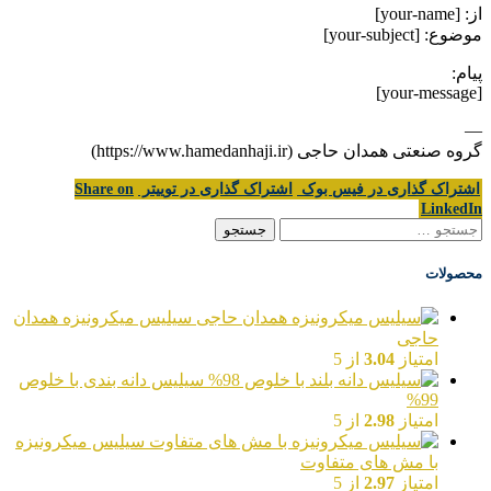
از: [your-name]
موضوع: [your-subject]
پیام:
[your-message]
—
گروه صنعتی همدان حاجی (https://www.hamedanhaji.ir)
اشتراک گذاری در فیس بوک
اشتراک گذاری در توییتر
Share on
LinkedIn
جستجو
برای:
محصولات
سیلیس میکرونیزه همدان
حاجی
امتیاز
3.04
از 5
سیلیس دانه بندی با خلوص
99%
امتیاز
2.98
از 5
سیلیس میکرونیزه
با مش های متفاوت
امتیاز
2.97
از 5