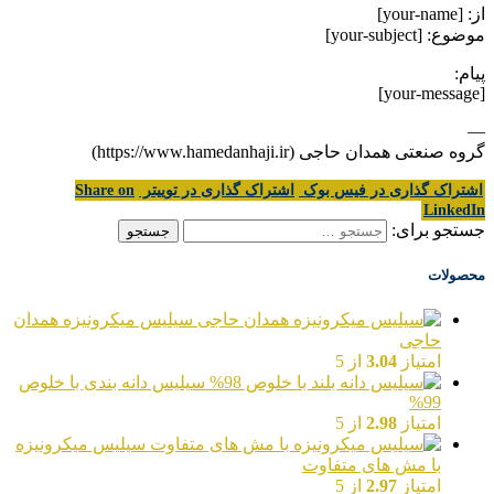
از: [your-name]
موضوع: [your-subject]
پیام:
[your-message]
—
گروه صنعتی همدان حاجی (https://www.hamedanhaji.ir)
اشتراک گذاری در فیس بوک
اشتراک گذاری در توییتر
Share on
LinkedIn
جستجو برای:
محصولات
سیلیس میکرونیزه همدان
حاجی
امتیاز
3.04
از 5
سیلیس دانه بندی با خلوص
99%
امتیاز
2.98
از 5
سیلیس میکرونیزه
با مش های متفاوت
امتیاز
2.97
از 5