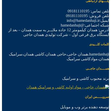
پلــــهای ارتـباطی
تلفن تماس: 09181110195
تلفن فروش: 09181110195
ایمیل:info@hamedanhaji.ir
شبکه اجتماعی:@hamedanhaji
آدرس: همدان کیلمومتر 12 جاده ملایــر به سمت همدان – بعد از
ایستگاه برق فرعی اول – شرکت تولیدی همدان حاجی
کلمات کلـــیدی
hamedanhaji،همدان حاجی،حاجی همدان،کاشی همدان،سرامیک
همدان،موادکاشی سرامیک
همــــدان حاجــی
برند محبوب کاشی و سرامیک
سرویـــــس ایران
توسعه دهنده برتر وب و موبایل