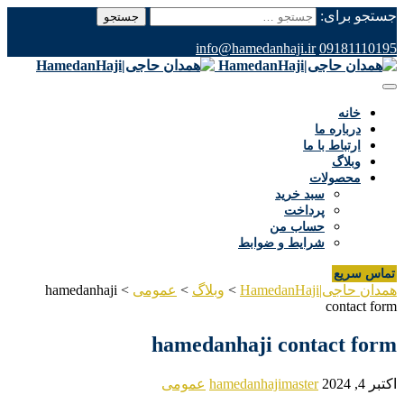
جستجو برای:
info@hamedanhaji.ir
09181110195
خانه
درباره ما
ارتباط با ما
وبلاگ
محصولات
سبد خرید
پرداخت
حساب من
شرایط و ضوابط
تماس سریع
همدان حاجی|HamedanHaji
>
وبلاگ
>
عمومی
>
hamedanhaji
contact form
hamedanhaji contact form
اکتبر 4, 2024
hamedanhajimaster
عمومی