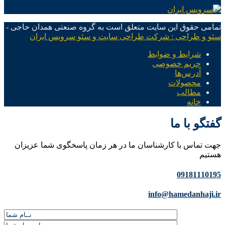
تمامی حقوق این سایت متعلق است به گروه صنعتی همدان حاجی -
سئو و طراحی : شرکت طراحی سایت و سئو سرویس ایران
شرایط و ضوابط
حریم خصوصی
آدرس‌ها
محصولات
مطالب
خانه
گفتگو با ما
جهت تماس با کارشناسان ما در هر زمان پاسخگوی شما عزیزان
هستیم
09181110195
info@hamedanhaji.ir