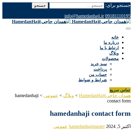
جستجو برای:
info@hamedanhaji.ir
09181110195
خانه
درباره ما
ارتباط با ما
وبلاگ
محصولات
سبد خرید
پرداخت
حساب من
شرایط و ضوابط
تماس سریع
همدان حاجی|HamedanHaji
>
وبلاگ
>
عمومی
>
hamedanhaji
contact form
hamedanhaji contact form
اکتبر 5, 2024
hamedanhajimaster
عمومی