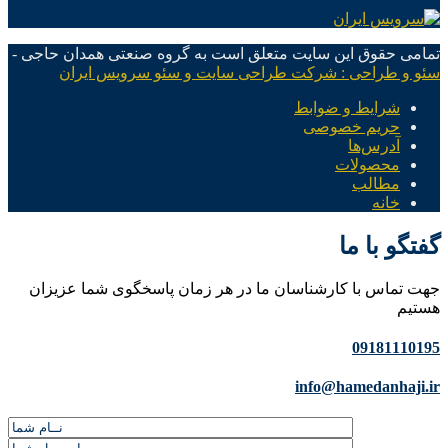
تمامی حقوق این سایت متعلق است به گروه صنعتی همدان حاجی -
سئو و طراحی : شرکت طراحی سایت و سئو سرویس ایران
شرایط و ضوابط
حریم خصوصی
آدرس‌ها
محصولات
مطالب
خانه
گفتگو با ما
جهت تماس با کارشناسان ما در هر زمان پاسخگوی شما عزیزان
هستیم
09181110195
info@hamedanhaji.ir