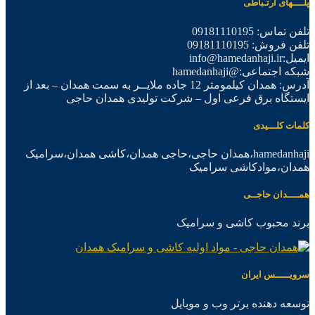
پلــــهای ارتـباطی
تلفن تماس: 09181110195
تلفن فروش: 09181110195
ایمیل:info@hamedanhaji.ir
شبکه اجتماعی:@hamedanhaji
آدرس: همدان کیلمومتر 12 جاده ملایــر به سمت همدان – بعد از
ایستگاه برق فرعی اول – شرکت تولیدی همدان حاجی
کلمات کلـــیدی
hamedanhaji،همدان حاجی،حاجی همدان،کاشی همدان،سرامیک
همدان،موادکاشی سرامیک
همــــدان حاجــی
برند محبوب کاشی و سرامیک
سرویـــــس ایران
توسعه دهنده برتر وب و موبایل