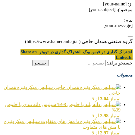
از: [your-name]
موضوع: [your-subject]
پیام:
[your-message]
—
گروه صنعتی همدان حاجی (https://www.hamedanhaji.ir)
اشتراک گذاری در فیس بوک
اشتراک گذاری در توییتر
Share on
LinkedIn
جستجو برای:
محصولات
سیلیس میکرونیزه همدان
حاجی
امتیاز
3.04
از 5
سیلیس دانه بندی با خلوص
99%
امتیاز
2.98
از 5
سیلیس میکرونیزه
با مش های متفاوت
امتیاز
2.97
از 5