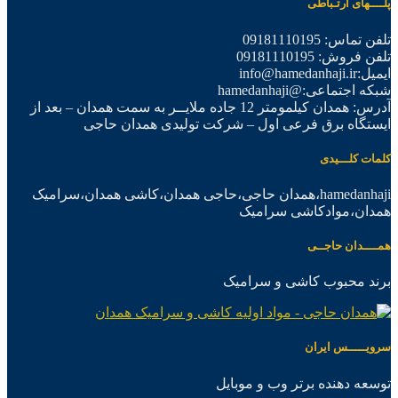
پلــــهای ارتـباطی
تلفن تماس: 09181110195
تلفن فروش: 09181110195
ایمیل:info@hamedanhaji.ir
شبکه اجتماعی:@hamedanhaji
آدرس: همدان کیلمومتر 12 جاده ملایــر به سمت همدان – بعد از
ایستگاه برق فرعی اول – شرکت تولیدی همدان حاجی
کلمات کلـــیدی
hamedanhaji،همدان حاجی،حاجی همدان،کاشی همدان،سرامیک
همدان،موادکاشی سرامیک
همــــدان حاجــی
برند محبوب کاشی و سرامیک
سرویـــــس ایران
توسعه دهنده برتر وب و موبایل