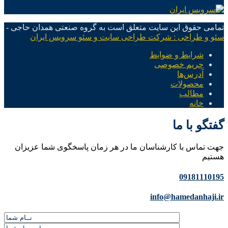
تمامی حقوق این سایت متعلق است به گروه صنعتی همدان حاجی -
سئو و طراحی : شرکت طراحی سایت و سئو سرویس ایران
شرایط و ضوابط
حریم خصوصی
آدرس‌ها
محصولات
مطالب
خانه
گفتگو با ما
جهت تماس با کارشناسان ما در هر زمان پاسخگوی شما عزیزان
هستیم
09181110195
info@hamedanhaji.ir