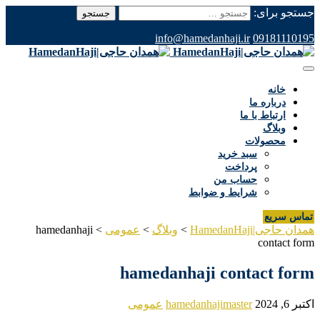
جستجو برای:
info@hamedanhaji.ir
09181110195
خانه
درباره ما
ارتباط با ما
وبلاگ
محصولات
سبد خرید
پرداخت
حساب من
شرایط و ضوابط
تماس سریع
همدان حاجی|HamedanHaji
>
وبلاگ
>
عمومی
>
hamedanhaji
contact form
hamedanhaji contact form
اکتبر 6, 2024
hamedanhajimaster
عمومی