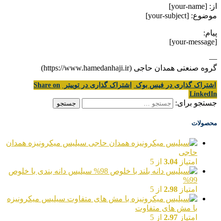
از: [your-name]
موضوع: [your-subject]
پیام:
[your-message]
—
گروه صنعتی همدان حاجی (https://www.hamedanhaji.ir)
اشتراک گذاری در فیس بوک
اشتراک گذاری در توییتر
Share on
LinkedIn
جستجو برای:
محصولات
سیلیس میکرونیزه همدان
حاجی
امتیاز
3.04
از 5
سیلیس دانه بندی با خلوص
99%
امتیاز
2.98
از 5
سیلیس میکرونیزه
با مش های متفاوت
امتیاز
2.97
از 5