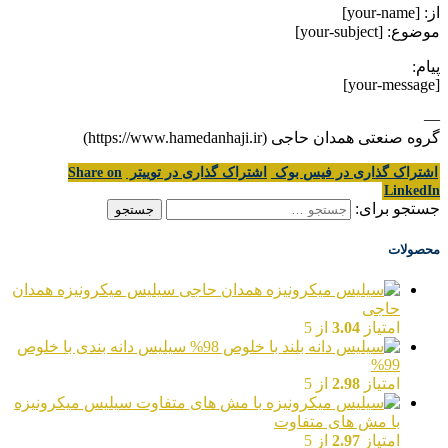
از: [your-name]
موضوع: [your-subject]
پیام:
[your-message]
—
گروه صنعتی همدان حاجی (https://www.hamedanhaji.ir)
اشتراک گذاری در فیس بوک
اشتراک گذاری در توییتر
Share on
LinkedIn
جستجو برای:
محصولات
سیلیس میکرونیزه همدان
حاجی
امتیاز
3.04
از 5
سیلیس دانه بندی با خلوص
99%
امتیاز
2.98
از 5
سیلیس میکرونیزه
با مش های متفاوت
امتیاز
2.97
از 5