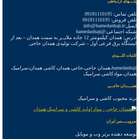
پلــــهای ارتـباطی
تلفن تماس: 09181110195
تلفن فروش: 09181110195
ایمیل:info@hamedanhaji.ir
شبکه اجتماعی:@hamedanhaji
آدرس: همدان کیلمومتر 12 جاده ملایــر به سمت همدان – بعد از
ایستگاه برق فرعی اول – شرکت تولیدی همدان حاجی
کلمات کلـــیدی
hamedanhaji،همدان حاجی،حاجی همدان،کاشی همدان،سرامیک
همدان،موادکاشی سرامیک
همــــدان حاجــی
برند محبوب کاشی و سرامیک
سرویـــــس ایران
توسعه دهنده برتر وب و موبایل