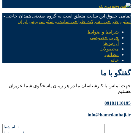
تمامی حقوق این سایت متعلق است به گروه صنعتی همدان حاجی -
سئو و طراحی : شرکت طراحی سایت و سئو سرویس ایران
شرایط و ضوابط
حریم خصوصی
آدرس‌ها
محصولات
مطالب
خانه
گفتگو با ما
جهت تماس با کارشناسان ما در هر زمان پاسخگوی شما عزیزان
هستیم
09181110195
info@hamedanhaji.ir