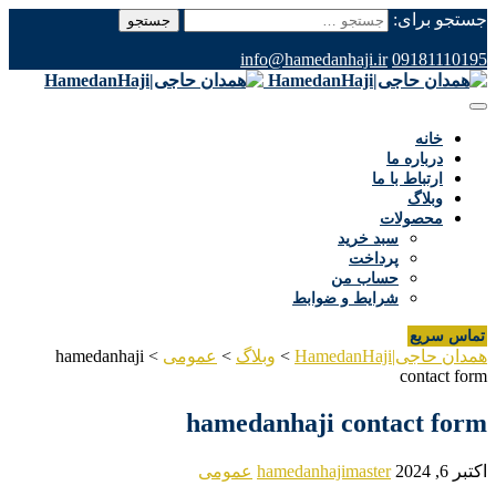
جستجو برای:
info@hamedanhaji.ir
09181110195
خانه
درباره ما
ارتباط با ما
وبلاگ
محصولات
سبد خرید
پرداخت
حساب من
شرایط و ضوابط
تماس سریع
همدان حاجی|HamedanHaji
>
وبلاگ
>
عمومی
>
hamedanhaji
contact form
hamedanhaji contact form
اکتبر 6, 2024
hamedanhajimaster
عمومی