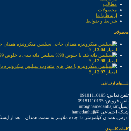
مطالب
محصولات
ارتباط با ما
شرایط و ضوابط
محصولات
سیلیس میکرونیزه همدان ح
امتیاز
3.04
از 5
سیلیس دانه بندی با خلوص 99%
امتیاز
2.98
از 5
سیلیس میکرونیزه با
امتیاز
2.97
از 5
پلــــهای ارتـباطی
تلفن تماس: 09181110195
تلفن فروش: 09181110195
ایمیل:info@hamedanhaji.ir
شبکه اجتماعی:@hamedanhaji
آدرس: همدان کیلمومتر 12 جاده ملایــر به سمت همدان – بعد از ایستگاه برق فرعی اول – شرکت تولیدی همدان حاجی
کلمات کلـــیدی