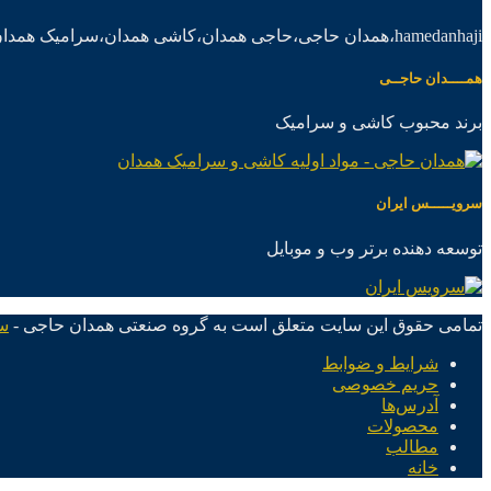
hamedanhaji،همدان حاجی،حاجی همدان،کاشی همدان،سرامیک همدان،موادکاشی سرامیک
همــــدان حاجــی
برند محبوب کاشی و سرامیک
سرویـــــس ایران
توسعه دهنده برتر وب و موبایل
تمامی حقوق این سایت متعلق است به گروه صنعتی همدان حاجی -
س
شرایط و ضوابط
حریم خصوصی
آدرس‌ها
محصولات
مطالب
خانه