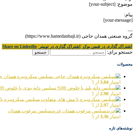
موضوع: [your-subject]
پیام:
[your-message]
—
گروه صنعتی همدان حاجی (https://www.hamedanhaji.ir)
اشتراک گذاری در فیس بوک
اشتراک گذاری در توییتر
Share on LinkedIn
جستجو برای:
محصولات
سیلیس میکرونیزه همدان ح
امتیاز
3.04
از 5
سیلیس دانه بندی با خلوص 99%
امتیاز
2.98
از 5
سیلیس میکرونیزه با
امتیاز
2.97
از 5
خریدسیلیس مرغوب همدان
امتیاز
3.36
از 5
نوشته‌های تازه