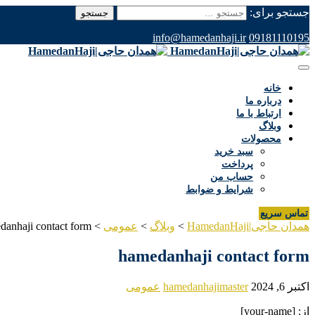
جستجو برای:
info@hamedanhaji.ir
09181110195
خانه
درباره ما
ارتباط با ما
وبلاگ
محصولات
سبد خرید
پرداخت
حساب من
شرایط و ضوابط
تماس سریع
همدان حاجی|HamedanHaji
>
وبلاگ
>
عمومی
>
danhaji contact form
hamedanhaji contact form
اکتبر 6, 2024
hamedanhajimaster
عمومی
از: [your-name]