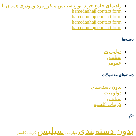
راهنمای جامع خرید انواع سیلیس میکرونیزه و پودری همدان با خ
hamedanhaji contact form
hamedanhaji contact form
hamedanhaji contact form
hamedanhaji contact form
دسته‌ها
دولومیت
سیلیس
عمومی
دسته‌های محصولات
بدون دسته‌بندی
دولومیت
سیلیس
کربنات کلسیم
تگها:
بدون دسته‌بندی
سیلیس
دولومیت
کربنات کلسیم