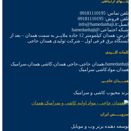
پلــــهای ارتـباطی
تلفن تماس: 09181110195
تلفن فروش: 09181110195
ایمیل:info@hamedanhaji.ir
شبکه اجتماعی:@hamedanhaji
آدرس: همدان کیلمومتر 12 جاده ملایــر به سمت همدان – بعد از
ایستگاه برق فرعی اول – شرکت تولیدی همدان حاجی
کلمات کلـــیدی
hamedanhaji،همدان حاجی،حاجی همدان،کاشی همدان،سرامیک
همدان،موادکاشی سرامیک
همــــدان حاجــی
برند محبوب کاشی و سرامیک
سرویـــــس ایران
توسعه دهنده برتر وب و موبایل