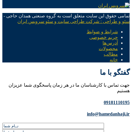
تمامی حقوق این سایت متعلق است به گروه صنعتی همدان حاجی -
سئو و طراحی : شرکت طراحی سایت و سئو سرویس ایران
شرایط و ضوابط
حریم خصوصی
آدرس‌ها
محصولات
مطالب
خانه
گفتگو با ما
جهت تماس با کارشناسان ما در هر زمان پاسخگوی شما عزیزان
هستیم
09181110195
info@hamedanhaji.ir