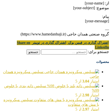
از: [your-name]
موضوع: [your-subject]
پیام:
[your-message]
—
گروه صنعتی همدان حاجی (https://www.hamedanhaji.ir)
اشتراک گذاری در فیس بوک
اشتراک گذاری در توییتر
Share on
LinkedIn
جستجو برای:
محصولات
سیلیس میکرونیزه همدان
حاجی
امتیاز
3.04
از 5
سیلیس دانه بندی با خلوص
99%
امتیاز
2.98
از 5
سیلیس میکرونیزه
با مش های متفاوت
امتیاز
2.97
از 5