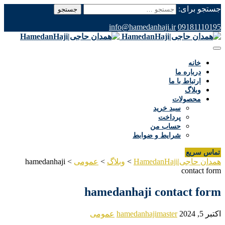
جستجو برای:
info@hamedanhaji.ir
09181110195
خانه
درباره ما
ارتباط با ما
وبلاگ
محصولات
سبد خرید
پرداخت
حساب من
شرایط و ضوابط
تماس سریع
همدان حاجی|HamedanHaji
>
وبلاگ
>
عمومی
>
hamedanhaji
contact form
hamedanhaji contact form
اکتبر 5, 2024
hamedanhajimaster
عمومی