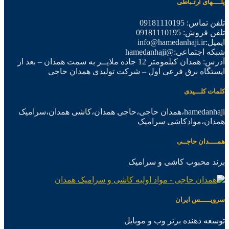
پلــــهای ارتـباطی
تلفن تماس: 09181110195
تلفن فروش: 09181110195
ایمیل:info@hamedanhaji.ir
شبکه اجتماعی:@hamedanhaji
آدرس: همدان کیلمومتر 12 جاده ملایــر به سمت همدان – بعد از
ایستگاه برق فرعی اول – شرکت تولیدی همدان حاجی
کلمات کلـــیدی
hamedanhaji،همدان حاجی،حاجی همدان،کاشی همدان،سرامیک
همدان،موادکاشی سرامیک
همــــدان حاجــی
برند محبوب کاشی و سرامیک
سرویـــــس ایران
توسعه دهنده برتر وب و موبایل