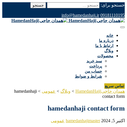
جستجو برای:
info@hamedanhaji.ir
09181110195
خانه
درباره ما
ارتباط با ما
وبلاگ
محصولات
سبد خرید
پرداخت
حساب من
شرایط و ضوابط
تماس سریع
همدان حاجی|HamedanHaji
>
وبلاگ
>
عمومی
>
hamedanhaji
contact form
hamedanhaji contact form
اکتبر 5, 2024
hamedanhajimaster
عمومی