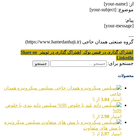
از: [your-name]
موضوع: [your-subject]
پیام:
[your-message]
—
گروه صنعتی همدان حاجی (https://www.hamedanhaji.ir)
اشتراک گذاری در فیس بوک
اشتراک گذاری در توییتر
Share on
LinkedIn
جستجو برای:
محصولات
سیلیس میکرونیزه همدان
حاجی
امتیاز
3.04
از 5
سیلیس دانه بندی با خلوص
99%
امتیاز
2.98
از 5
سیلیس میکرونیزه
با مش های متفاوت
امتیاز
2.97
از 5