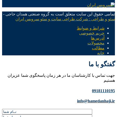
تمامی حقوق این سایت متعلق است به گروه صنعتی همدان حاجی -
سئو و طراحی : شرکت طراحی سایت و سئو سرویس ایران
شرایط و ضوابط
حریم خصوصی
آدرس‌ها
محصولات
مطالب
خانه
گفتگو با ما
جهت تماس با کارشناسان ما در هر زمان پاسخگوی شما عزیزان
هستیم
09181110195
info@hamedanhaji.ir