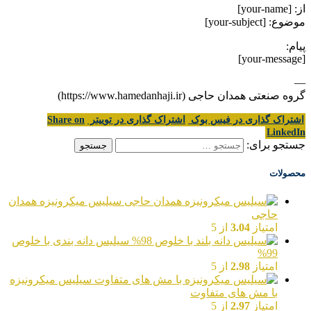
از: [your-name]
موضوع: [your-subject]
پیام:
[your-message]
—
گروه صنعتی همدان حاجی (https://www.hamedanhaji.ir)
اشتراک گذاری در فیس بوک
اشتراک گذاری در توییتر
Share on
LinkedIn
جستجو برای:
محصولات
سیلیس میکرونیزه همدان
حاجی
امتیاز
3.04
از 5
سیلیس دانه بندی با خلوص
99%
امتیاز
2.98
از 5
سیلیس میکرونیزه
با مش های متفاوت
امتیاز
2.97
از 5