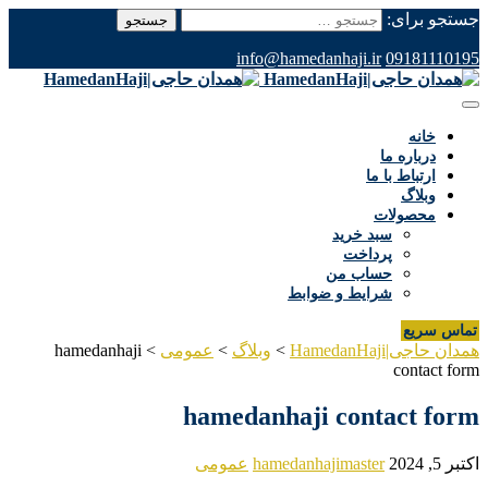
جستجو برای:
info@hamedanhaji.ir
09181110195
خانه
درباره ما
ارتباط با ما
وبلاگ
محصولات
سبد خرید
پرداخت
حساب من
شرایط و ضوابط
تماس سریع
همدان حاجی|HamedanHaji
>
وبلاگ
>
عمومی
>
hamedanhaji
contact form
hamedanhaji contact form
اکتبر 5, 2024
hamedanhajimaster
عمومی