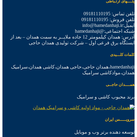
پلــــهای ارتـباطی
تلفن تماس: 09181110195
تلفن فروش: 09181110195
ایمیل:info@hamedanhaji.ir
شبکه اجتماعی:@hamedanhaji
آدرس: همدان کیلمومتر 12 جاده ملایــر به سمت همدان – بعد از
ایستگاه برق فرعی اول – شرکت تولیدی همدان حاجی
کلمات کلـــیدی
hamedanhaji،همدان حاجی،حاجی همدان،کاشی همدان،سرامیک
همدان،موادکاشی سرامیک
همــــدان حاجــی
برند محبوب کاشی و سرامیک
سرویـــــس ایران
توسعه دهنده برتر وب و موبایل