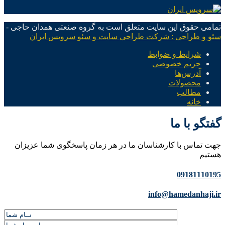
تمامی حقوق این سایت متعلق است به گروه صنعتی همدان حاجی -
سئو و طراحی : شرکت طراحی سایت و سئو سرویس ایران
شرایط و ضوابط
حریم خصوصی
آدرس‌ها
محصولات
مطالب
خانه
گفتگو با ما
جهت تماس با کارشناسان ما در هر زمان پاسخگوی شما عزیزان
هستیم
09181110195
info@hamedanhaji.ir