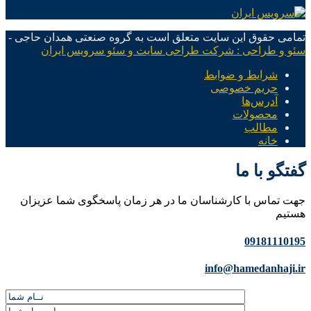
تمامی حقوق این سایت متعلق است به گروه صنعتی همدان حاجی -
سئو و طراحی : شرکت طراحی سایت و سئو سرویس ایران
شرایط و ضوابط
حریم خصوصی
آدرس‌ها
محصولات
مطالب
خانه
گفتگو با ما
جهت تماس با کارشناسان ما در هر زمان پاسخگوی شما عزیزان
هستیم
09181110195
info@hamedanhaji.ir