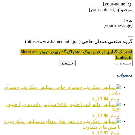
از: [your-name]
موضوع: [your-subject]
پیام:
[your-message]
—
گروه صنعتی همدان حاجی (https://www.hamedanhaji.ir)
اشتراک گذاری در فیس بوک
اشتراک گذاری در توییتر
Share on
LinkedIn
جستجو
برای:
محصولات
سیلیس میکرونیزه همدان
حاجی
امتیاز
3.04
از 5
سیلیس دانه بندی با خلوص
99%
امتیاز
2.98
از 5
سیلیس میکرونیزه
با مش های متفاوت
امتیاز
2.97
از 5