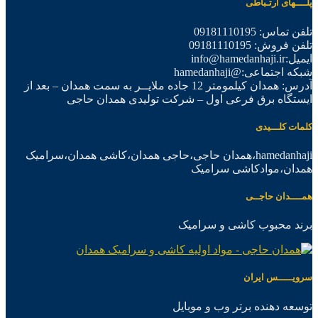
پلــــهای ارتـباطی
تلفن تماس: 09181110195
تلفن فروش: 09181110195
ایمیل:info@hamedanhaji.ir
شبکه اجتماعی:@hamedanhaji
آدرس: همدان کیلمومتر 12 جاده ملایــر به سمت همدان – بعد از
ایستگاه برق فرعی اول – شرکت تولیدی همدان حاجی
کلمات کلـــیدی
hamedanhaji،همدان حاجی،حاجی همدان،کاشی همدان،سرامیک
همدان،موادکاشی سرامیک
همــــدان حاجــی
برند محبوب کاشی و سرامیک
سرویـــــس ایران
توسعه دهنده برتر وب و موبایل