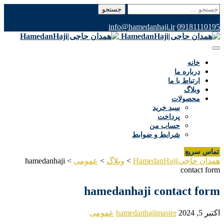
جستجو
برای:
info@hamedanhaji.ir
09181110195
خانه
درباره ما
ارتباط با ما
وبلاگ
محصولات
سبد خرید
پرداخت
حساب من
شرایط و ضوابط
تماس سریع
همدان حاجی|HamedanHaji
>
وبلاگ
>
عمومی
>
hamedanhaji
contact form
hamedanhaji contact form
اکتبر 5, 2024
hamedanhajimaster
عمومی