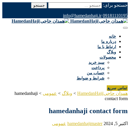
جستجو برای:
info@hamedanhaji.ir
09181110195
خانه
درباره ما
ارتباط با ما
وبلاگ
محصولات
سبد خرید
پرداخت
حساب من
شرایط و ضوابط
تماس سریع
همدان حاجی|HamedanHaji
>
وبلاگ
>
عمومی
>
hamedanhaji
contact form
hamedanhaji contact form
اکتبر 5, 2024
hamedanhajimaster
عمومی