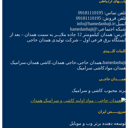
پلــــهای ارتـباطی
تلفن تماس: 09181110195
تلفن فروش: 09181110195
ایمیل:info@hamedanhaji.ir
شبکه اجتماعی:@hamedanhaji
آدرس: همدان کیلمومتر 12 جاده ملایــر به سمت همدان – بعد از
ایستگاه برق فرعی اول – شرکت تولیدی همدان حاجی
کلمات کلـــیدی
hamedanhaji،همدان حاجی،حاجی همدان،کاشی همدان،سرامیک
همدان،موادکاشی سرامیک
همــــدان حاجــی
برند محبوب کاشی و سرامیک
سرویـــــس ایران
توسعه دهنده برتر وب و موبایل