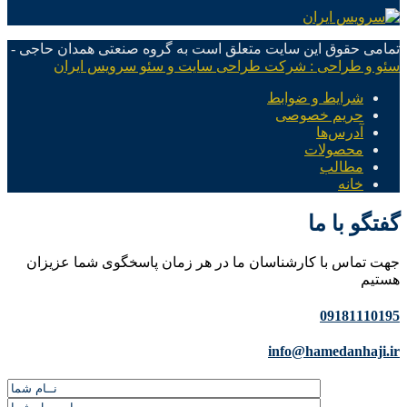
تمامی حقوق این سایت متعلق است به گروه صنعتی همدان حاجی -
سئو و طراحی : شرکت طراحی سایت و سئو سرویس ایران
شرایط و ضوابط
حریم خصوصی
آدرس‌ها
محصولات
مطالب
خانه
گفتگو با ما
جهت تماس با کارشناسان ما در هر زمان پاسخگوی شما عزیزان
هستیم
09181110195
info@hamedanhaji.ir