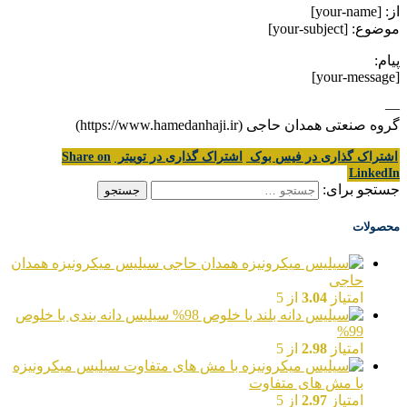
از: [your-name]
موضوع: [your-subject]
پیام:
[your-message]
—
گروه صنعتی همدان حاجی (https://www.hamedanhaji.ir)
اشتراک گذاری در فیس بوک
اشتراک گذاری در توییتر
Share on
LinkedIn
جستجو برای:
محصولات
سیلیس میکرونیزه همدان
حاجی
امتیاز
3.04
از 5
سیلیس دانه بندی با خلوص
99%
امتیاز
2.98
از 5
سیلیس میکرونیزه
با مش های متفاوت
امتیاز
2.97
از 5