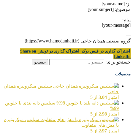
از: [your-name]
موضوع: [your-subject]
پیام:
[your-message]
—
گروه صنعتی همدان حاجی (https://www.hamedanhaji.ir)
اشتراک گذاری در فیس بوک
اشتراک گذاری در توییتر
Share on
LinkedIn
جستجو برای:
محصولات
سیلیس میکرونیزه همدان
حاجی
امتیاز
3.04
از 5
سیلیس دانه بندی با خلوص
99%
امتیاز
2.98
از 5
سیلیس میکرونیزه
با مش های متفاوت
امتیاز
2.97
از 5