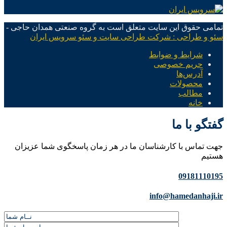
تمامی حقوق این سایت متعلق است به گروه صنعتی همدان حاجی -
سئو و طراحی : شرکت طراحی سایت و سئو سرویس ایران
شرایط و ضوابط
حریم خصوصی
آدرس‌ها
محصولات
مطالب
خانه
گفتگو با ما
جهت تماس با کارشناسان ما در هر زمان پاسخگوی شما عزیزان
هستیم
09181110195
info@hamedanhaji.ir