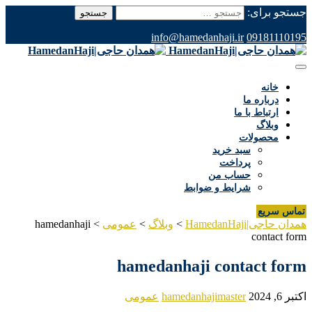
جستجو برای:
info@hamedanhaji.ir
09181110195
خانه
درباره ما
ارتباط با ما
وبلاگ
محصولات
سبد خرید
پرداخت
حساب من
شرایط و ضوابط
تماس سریع
همدان حاجی|HamedanHaji
>
وبلاگ
>
عمومی
>
hamedanhaji
contact form
hamedanhaji contact form
اکتبر 6, 2024
hamedanhajimaster
عمومی