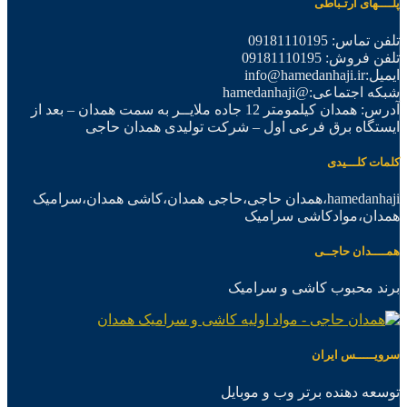
پلــــهای ارتـباطی
تلفن تماس: 09181110195
تلفن فروش: 09181110195
ایمیل:info@hamedanhaji.ir
شبکه اجتماعی:@hamedanhaji
آدرس: همدان کیلمومتر 12 جاده ملایــر به سمت همدان – بعد از
ایستگاه برق فرعی اول – شرکت تولیدی همدان حاجی
کلمات کلـــیدی
hamedanhaji،همدان حاجی،حاجی همدان،کاشی همدان،سرامیک
همدان،موادکاشی سرامیک
همــــدان حاجــی
برند محبوب کاشی و سرامیک
سرویـــــس ایران
توسعه دهنده برتر وب و موبایل