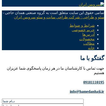
تمامی حقوق این سایت متعلق است به گروه صنعتی همدان حاجی -
سئو و طراحی : شرکت طراحی سایت و سئو سرویس ایران
شرایط و ضوابط
حریم خصوصی
آدرس‌ها
محصولات
مطالب
خانه
گفتگو با ما
جهت تماس با کارشناسان ما در هر زمان پاسخگوی شما عزیزان
هستیم
09181110195
info@hamedanhaji.ir