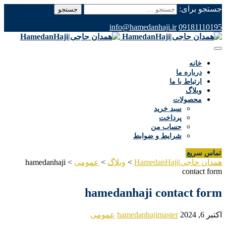
جستجو برای:
info@hamedanhaji.ir
09181110195
خانه
درباره ما
ارتباط با ما
وبلاگ
محصولات
سبد خرید
پرداخت
حساب من
شرایط و ضوابط
تماس سریع
همدان حاجی|HamedanHaji
>
وبلاگ
>
عمومی
>
hamedanhaji
contact form
hamedanhaji contact form
اکتبر 6, 2024
hamedanhajimaster
عمومی