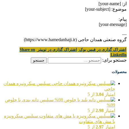
از: [your-name]
موضوع: [your-subject]
پیام:
[your-message]
—
گروه صنعتی همدان حاجی (https://www.hamedanhaji.ir)
اشتراک گذاری در فیس بوک
اشتراک گذاری در توییتر
Share on
LinkedIn
جستجو برای:
محصولات
سیلیس میکرونیزه همدان
حاجی
امتیاز
3.04
از 5
سیلیس دانه بندی با خلوص
99%
امتیاز
2.98
از 5
سیلیس میکرونیزه
با مش های متفاوت
امتیاز
2.97
از 5