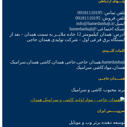
پلــــهای ارتـباطی
تلفن تماس: 09181110195
تلفن فروش: 09181110195
ایمیل:info@hamedanhaji.ir
شبکه اجتماعی:@hamedanhaji
آدرس: همدان کیلمومتر 12 جاده ملایــر به سمت همدان – بعد از
ایستگاه برق فرعی اول – شرکت تولیدی همدان حاجی
کلمات کلـــیدی
hamedanhaji،همدان حاجی،حاجی همدان،کاشی همدان،سرامیک
همدان،موادکاشی سرامیک
همــــدان حاجــی
برند محبوب کاشی و سرامیک
سرویـــــس ایران
توسعه دهنده برتر وب و موبایل